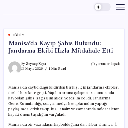
Skip
to
content
EĞITIM
Manisa’da Kayıp Şahıs Bulundu:
Jandarma Ekibi Hızla Müdahale Etti
Manisa’da
By
Zeynep Kaya
yorumlar kapalı
Kayıp
13 Mayıs 2026
1 Min Read
Şahıs
Bulundu:
Jandarma
Manisa’da kaybolduğu bildirilen bir kişi için jandarma ekipleri
Ekibi
derhal harekete geçti. Yapılan arama çalışmaları sonucunda
Hızla
Müdahale
kaybolan şahıs, sağ salim ailesine teslim edildi. Jandarma
Etti
Genel Komutanlığı, sosyal medya hesaplarından yaptığı
için
paylaşımda, etkili takip, hızlı analiz ve zamanında müdahalenin
hayati önem taşıdığını vurguladı.
Manisa’da bir vatandaşın kaybolduğuna dair ihbar alınınca, İl