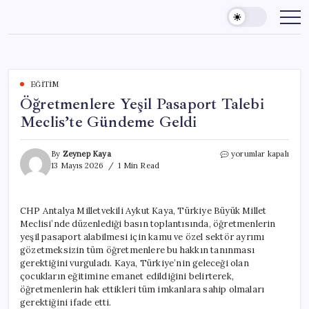
Skip
to
content
EĞITIM
Öğretmenlere Yeşil Pasaport Talebi
Meclis’te Gündeme Geldi
Öğretmenlere
By
Zeynep Kaya
yorumlar kapalı
Yeşil
13 Mayıs 2026
1 Min Read
Pasaport
Talebi
Meclis’te
CHP Antalya Milletvekili Aykut Kaya, Türkiye Büyük Millet
Gündeme
Meclisi’nde düzenlediği basın toplantısında, öğretmenlerin
Geldi
için
yeşil pasaport alabilmesi için kamu ve özel sektör ayrımı
gözetmeksizin tüm öğretmenlere bu hakkın tanınması
gerektiğini vurguladı. Kaya, Türkiye’nin geleceği olan
çocukların eğitimine emanet edildiğini belirterek,
öğretmenlerin hak ettikleri tüm imkanlara sahip olmaları
gerektiğini ifade etti.