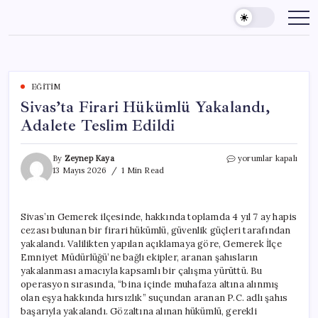
Skip
to
content
EĞITIM
Sivas’ta Firari Hükümlü Yakalandı,
Adalete Teslim Edildi
Sivas’ta
By
Zeynep Kaya
yorumlar kapalı
Firari
13 Mayıs 2026
1 Min Read
Hükümlü
Yakalandı,
Adalete
Sivas’ın Gemerek ilçesinde, hakkında toplamda 4 yıl 7 ay hapis
Teslim
cezası bulunan bir firari hükümlü, güvenlik güçleri tarafından
Edildi
için
yakalandı. Valilikten yapılan açıklamaya göre, Gemerek İlçe
Emniyet Müdürlüğü’ne bağlı ekipler, aranan şahısların
yakalanması amacıyla kapsamlı bir çalışma yürüttü. Bu
operasyon sırasında, “bina içinde muhafaza altına alınmış
olan eşya hakkında hırsızlık” suçundan aranan P.C. adlı şahıs
başarıyla yakalandı. Gözaltına alınan hükümlü, gerekli