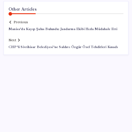
Other Articles
Previous
Manisa’da Kayıp Şahıs Bulundu: Jandarma Ekibi Hızla Müdahale Etti
Next
CHP’li Sivrihisar Belediyesi’ne Saldırı: Özgür Özel Tehditleri Kınadı
SON YAZILAR
SGK’dan prim eksiği olanlara kritik uyarı: Bu