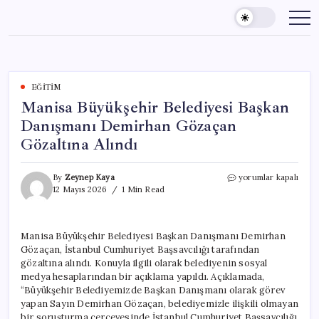
Skip
to
content
EĞITIM
Manisa Büyükşehir Belediyesi Başkan
Danışmanı Demirhan Gözaçan
Gözaltına Alındı
Manisa
By
Zeynep Kaya
yorumlar kapalı
Büyükşehir
12 Mayıs 2026
1 Min Read
Belediyesi
Başkan
Danışmanı
Manisa Büyükşehir Belediyesi Başkan Danışmanı Demirhan
Demirhan
Gözaçan, İstanbul Cumhuriyet Başsavcılığı tarafından
Gözaçan
Gözaltına
gözaltına alındı. Konuyla ilgili olarak belediyenin sosyal
Alındı
medya hesaplarından bir açıklama yapıldı. Açıklamada,
için
“Büyükşehir Belediyemizde Başkan Danışmanı olarak görev
yapan Sayın Demirhan Gözaçan, belediyemizle ilişkili olmayan
bir soruşturma çerçevesinde İstanbul Cumhuriyet Başsavcılığı