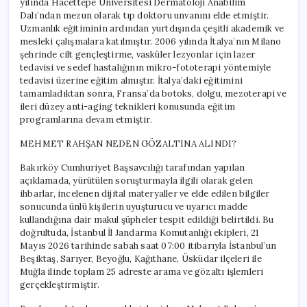
yılında Hacettepe Üniversitesi Dermatoloji Anabilim
Dalı’ndan mezun olarak tıp doktoru unvanını elde etmiştir.
Uzmanlık eğitiminin ardından yurtdışında çeşitli akademik ve
mesleki çalışmalara katılmıştır. 2006 yılında İtalya’nın Milano
şehrinde cilt gençleştirme, vasküler lezyonlar için lazer
tedavisi ve sedef hastalığının mikro-fototerapi yöntemiyle
tedavisi üzerine eğitim almıştır. İtalya’daki eğitimini
tamamladıktan sonra, Fransa’da botoks, dolgu, mezoterapi ve
ileri düzey anti-aging teknikleri konusunda eğitim
programlarına devam etmiştir.
MEHMET RAHŞAN NEDEN GÖZALTINA ALINDI?
Bakırköy Cumhuriyet Başsavcılığı tarafından yapılan
açıklamada, yürütülen soruşturmayla ilgili olarak gelen
ihbarlar, incelenen dijital materyaller ve elde edilen bilgiler
sonucunda ünlü kişilerin uyuşturucu ve uyarıcı madde
kullandığına dair makul şüpheler tespit edildiği belirtildi. Bu
doğrultuda, İstanbul İl Jandarma Komutanlığı ekipleri, 21
Mayıs 2026 tarihinde sabah saat 07:00 itibarıyla İstanbul’un
Beşiktaş, Sarıyer, Beyoğlu, Kağıthane, Üsküdar ilçeleri ile
Muğla ilinde toplam 25 adreste arama ve gözaltı işlemleri
gerçekleştirmiştir.