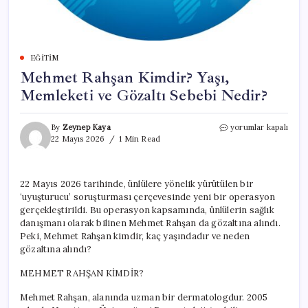
EĞITIM
Mehmet Rahşan Kimdir? Yaşı,
Memleketi ve Gözaltı Sebebi Nedir?
Mehmet
By
Zeynep Kaya
yorumlar kapalı
Rahşan
22 Mayıs 2026
1 Min Read
Kimdir?
Yaşı,
Memleketi
22 Mayıs 2026 tarihinde, ünlülere yönelik yürütülen bir
ve
‘uyuşturucu’ soruşturması çerçevesinde yeni bir operasyon
Gözaltı
Sebebi
gerçekleştirildi. Bu operasyon kapsamında, ünlülerin sağlık
Nedir?
danışmanı olarak bilinen Mehmet Rahşan da gözaltına alındı.
için
Peki, Mehmet Rahşan kimdir, kaç yaşındadır ve neden
gözaltına alındı?
MEHMET RAHŞAN KİMDİR?
Mehmet Rahşan, alanında uzman bir dermatologdur. 2005