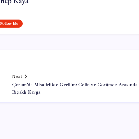
ynep Kaya
Follow Me
Next
Çorum’da Misafirlikte Gerilim: Gelin ve Görümce Arasında
Bıçaklı Kavga