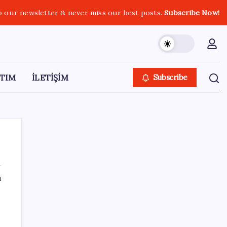
o our newsletter & never miss our best posts.
Subscribe Now!
TIM
İLETİŞİM
Subscribe
ı
SON YAZILAR
Telif baskısı sonuç verdi: Suno şarkılarına
dijital imza geliyor