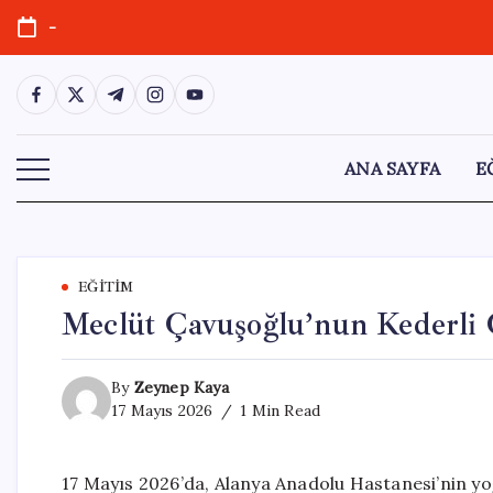
Skip
-
to
content
https://www.facebook.com/
https://twitter.com/
https://t.me/
https://www.instagram.com/
https://youtube.com/
ANA SAYFA
E
EĞITIM
Meclüt Çavuşoğlu’nun Kederli
By
Zeynep Kaya
17 Mayıs 2026
1 Min Read
17 Mayıs 2026’da, Alanya Anadolu Hastanesi’nin y