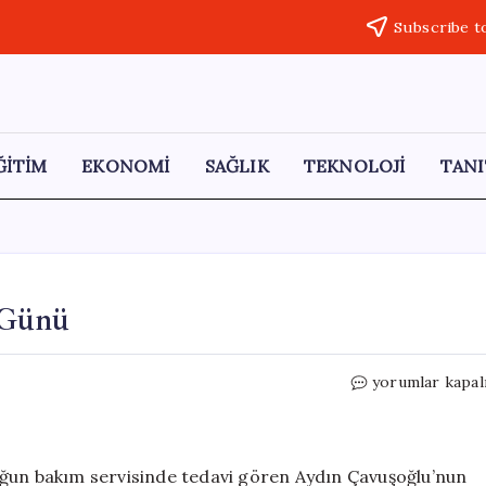
Subscribe t
ĞİTİM
EKONOMİ
SAĞLIK
TEKNOLOJİ
TANI
 Günü
Meclüt
yorumlar kapal
Çavuşoğlu’nun
Kederli
Günü
için
oğun bakım servisinde tedavi gören Aydın Çavuşoğlu’nun