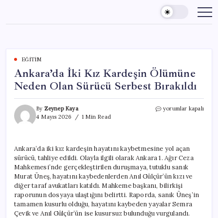
Skip
to
content
EĞITIM
Ankara’da İki Kız Kardeşin Ölümüne
Neden Olan Sürücü Serbest Bırakıldı
Ankara’da
By
Zeynep Kaya
yorumlar kapalı
İki
4 Mayıs 2026
1 Min Read
Kız
Kardeşin
Ölümüne
Ankara’da iki kız kardeşin hayatını kaybetmesine yol açan
Neden
sürücü, tahliye edildi. Olayla ilgili olarak Ankara 1. Ağır Ceza
Olan
Sürücü
Mahkemesi’nde gerçekleştirilen duruşmaya, tutuklu sanık
Serbest
Murat Üneş, hayatını kaybedenlerden Anıl Gülçür’ün kızı ve
Bırakıldı
diğer taraf avukatları katıldı. Mahkeme başkanı, bilirkişi
için
raporunun dosyaya ulaştığını belirtti. Raporda, sanık Üneş’in
tamamen kusurlu olduğu, hayatını kaybeden yayalar Semra
Çevik ve Anıl Gülçür’ün ise kusursuz bulunduğu vurgulandı.