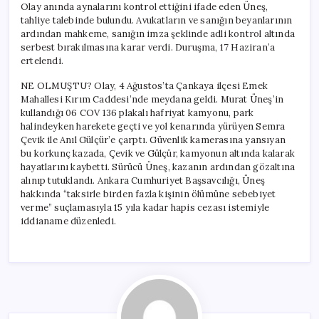
Olay anında aynalarını kontrol ettiğini ifade eden Üneş,
tahliye talebinde bulundu. Avukatların ve sanığın beyanlarının
ardından mahkeme, sanığın imza şeklinde adli kontrol altında
serbest bırakılmasına karar verdi. Duruşma, 17 Haziran’a
ertelendi.
NE OLMUŞTU? Olay, 4 Ağustos’ta Çankaya ilçesi Emek
Mahallesi Kırım Caddesi’nde meydana geldi. Murat Üneş’in
kullandığı 06 COV 136 plakalı hafriyat kamyonu, park
halindeyken harekete geçti ve yol kenarında yürüyen Semra
Çevik ile Anıl Gülçür’e çarptı. Güvenlik kamerasına yansıyan
bu korkunç kazada, Çevik ve Gülçür, kamyonun altında kalarak
hayatlarını kaybetti. Sürücü Üneş, kazanın ardından gözaltına
alınıp tutuklandı. Ankara Cumhuriyet Başsavcılığı, Üneş
hakkında “taksirle birden fazla kişinin ölümüne sebebiyet
verme” suçlamasıyla 15 yıla kadar hapis cezası istemiyle
iddianame düzenledi.