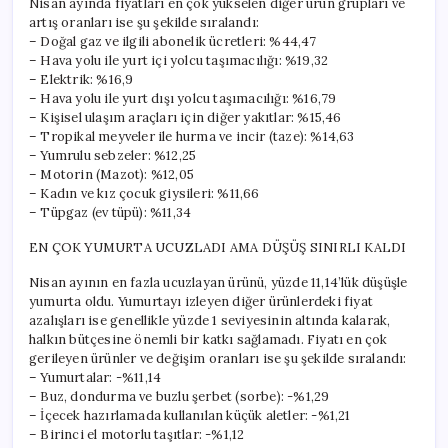
Nisan ayında fiyatları en çok yükselen diğer ürün grupları ve
artış oranları ise şu şekilde sıralandı:
– Doğal gaz ve ilgili abonelik ücretleri: %44,47
– Hava yolu ile yurt içi yolcu taşımacılığı: %19,32
– Elektrik: %16,9
– Hava yolu ile yurt dışı yolcu taşımacılığı: %16,79
– Kişisel ulaşım araçları için diğer yakıtlar: %15,46
– Tropikal meyveler ile hurma ve incir (taze): %14,63
– Yumrulu sebzeler: %12,25
– Motorin (Mazot): %12,05
– Kadın ve kız çocuk giysileri: %11,66
– Tüpgaz (ev tüpü): %11,34
EN ÇOK YUMURTA UCUZLADI AMA DÜŞÜŞ SINIRLI KALDI
Nisan ayının en fazla ucuzlayan ürünü, yüzde 11,14’lük düşüşle
yumurta oldu. Yumurtayı izleyen diğer ürünlerdeki fiyat
azalışları ise genellikle yüzde 1 seviyesinin altında kalarak,
halkın bütçesine önemli bir katkı sağlamadı. Fiyatı en çok
gerileyen ürünler ve değişim oranları ise şu şekilde sıralandı:
– Yumurtalar: -%11,14
– Buz, dondurma ve buzlu şerbet (sorbe): -%1,29
– İçecek hazırlamada kullanılan küçük aletler: -%1,21
– Birinci el motorlu taşıtlar: -%1,12