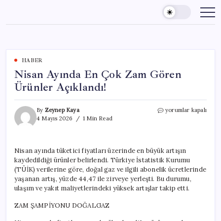
Skip
to
content
HABER
Nisan Ayında En Çok Zam Gören
Ürünler Açıklandı!
Nisan
By
Zeynep Kaya
yorumlar kapalı
Ayında
4 Mayıs 2026
1 Min Read
En
Çok
Zam
Nisan ayında tüketici fiyatları üzerinde en büyük artışın
Gören
kaydedildiği ürünler belirlendi. Türkiye İstatistik Kurumu
Ürünler
Açıklandı!
(TÜİK) verilerine göre, doğal gaz ve ilgili abonelik ücretlerinde
için
yaşanan artış, yüzde 44,47 ile zirveye yerleşti. Bu durumu,
ulaşım ve yakıt maliyetlerindeki yüksek artışlar takip etti.
ZAM ŞAMPİYONU DOĞALGAZ