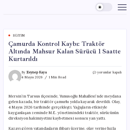
Skip
to
content
EĞITIM
Çamurda Kontrol Kaybı: Traktör
Altında Mahsur Kalan Sürücü 1 Saatte
Kurtarıldı
Çamurda
By
Zeynep Kaya
yorumlar kapalı
Kontrol
4 Mayıs 2026
1 Min Read
Kaybı:
Traktör
Altında
Mersin’in Tarsus ilçesinde, Yunusoğlu Mahallesi’nde meydana
Mahsur
gelen kazada, bir traktör çamurlu yolda kayarak devrildi. Olay,
Kalan
Sürücü
4 Mayıs 2026 tarihinde gerçekleşti. Yağışların etkisiyle
1
kayganlaşan zeminde M.E. yönetimindeki traktör, sürücünün
Saatte
direksiyon hakimiyetini kaybetmesi sonucu yan yattı.
Kurtarıldı
için
Kazayı gören vatandaşların ihbarı üzerine, olay yerine hızla