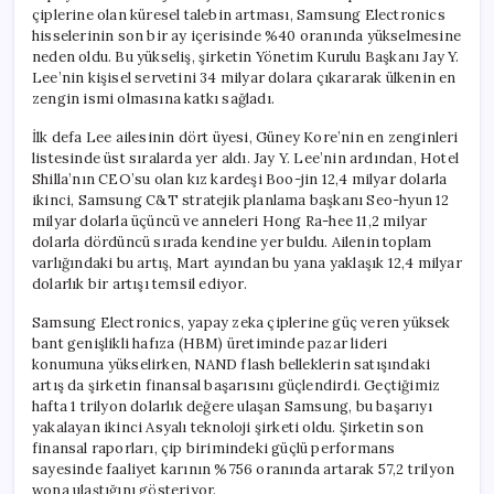
Girdi
çiplerine olan küresel talebin artması, Samsung Electronics
için
hisselerinin son bir ay içerisinde %40 oranında yükselmesine
neden oldu. Bu yükseliş, şirketin Yönetim Kurulu Başkanı Jay Y.
Lee’nin kişisel servetini 34 milyar dolara çıkararak ülkenin en
zengin ismi olmasına katkı sağladı.
İlk defa Lee ailesinin dört üyesi, Güney Kore’nin en zenginleri
listesinde üst sıralarda yer aldı. Jay Y. Lee’nin ardından, Hotel
Shilla’nın CEO’su olan kız kardeşi Boo-jin 12,4 milyar dolarla
ikinci, Samsung C&T stratejik planlama başkanı Seo-hyun 12
milyar dolarla üçüncü ve anneleri Hong Ra-hee 11,2 milyar
dolarla dördüncü sırada kendine yer buldu. Ailenin toplam
varlığındaki bu artış, Mart ayından bu yana yaklaşık 12,4 milyar
dolarlık bir artışı temsil ediyor.
Samsung Electronics, yapay zeka çiplerine güç veren yüksek
bant genişlikli hafıza (HBM) üretiminde pazar lideri
konumuna yükselirken, NAND flash belleklerin satışındaki
artış da şirketin finansal başarısını güçlendirdi. Geçtiğimiz
hafta 1 trilyon dolarlık değere ulaşan Samsung, bu başarıyı
yakalayan ikinci Asyalı teknoloji şirketi oldu. Şirketin son
finansal raporları, çip birimindeki güçlü performans
sayesinde faaliyet karının %756 oranında artarak 57,2 trilyon
wona ulaştığını gösteriyor.