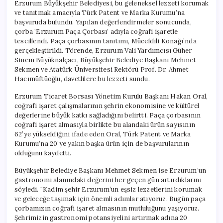
Erzurum Büyükşehir Belediyesi, bu geleneksel lezzeti korumak
ve tanıtmak amacıyla Türk Patent ve Marka Kurumu’na
başvuruda bulundu. Yapılan değerlendirmeler sonucunda,
çorba ‘Erzurum Paça Çorbası’ adıyla coğrafi işaretle
tescillendi. Paça çorbasının tanıtımı, Müceldili Konağı’nda
gerçekleştirildi. Törende, Erzurum Vali Yardımcısı Güher
Sinem Büyüknalçacı, Büyükşehir Belediye Başkanı Mehmet
Sekmen ve Atatürk Üniversitesi Rektörü Prof. Dr. Ahmet
Hacımüftüoğlu, davetlilere bu lezzeti sundu.
Erzurum Ticaret Borsası Yönetim Kurulu Başkanı Hakan Oral,
coğrafi işaret çalışmalarının şehrin ekonomisine ve kültürel
değerlerine büyük katkı sağladığını belirtti. Paça çorbasının
coğrafi işaret almasıyla birlikte bu alandaki ürün sayısının
62’ye yükseldiğini ifade eden Oral, Türk Patent ve Marka
Kurumu’na 20’ye yakın başka ürün için de başvurularının
olduğunu kaydetti.
Büyükşehir Belediye Başkanı Mehmet Sekmen ise Erzurum’un
gastronomi alanındaki değerini her geçen gün artırdıklarını
söyledi. “Kadim şehir Erzurum’un eşsiz lezzetlerini korumak
ve geleceğe taşımak için önemli adımlar atıyoruz. Bugün paça
çorbamızın coğrafi işaret almasının mutluluğunu yaşıyoruz.
Şehrimizin gastronomi potansiyelini artırmak adına 20