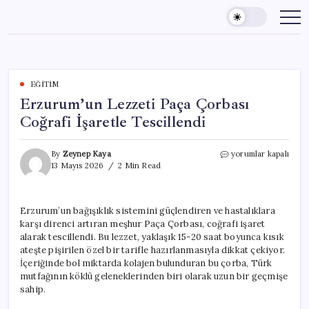
Skip
to
content
EĞITIM
Erzurum’un Lezzeti Paça Çorbası
Coğrafi İşaretle Tescillendi
Erzurum’un
By
Zeynep Kaya
yorumlar kapalı
Lezzeti
13 Mayıs 2026
2 Min Read
Paça
Çorbası
Coğrafi
Erzurum’un bağışıklık sistemini güçlendiren ve hastalıklara
İşaretle
karşı direnci artıran meşhur Paça Çorbası, coğrafi işaret
Tescillendi
için
alarak tescillendi. Bu lezzet, yaklaşık 15-20 saat boyunca kısık
ateşte pişirilen özel bir tarifle hazırlanmasıyla dikkat çekiyor.
İçeriğinde bol miktarda kolajen bulunduran bu çorba, Türk
mutfağının köklü geleneklerinden biri olarak uzun bir geçmişe
sahip.