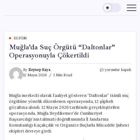
Skip
to
content
EĞITIM
Muğla’da Suç Örgütü “Daltonlar”
Operasyonuyla Çökertildi
Muğla’da
By
Zeynep Kaya
yorumlar kapalı
Suç
12 Mayıs 2026
1 Min Read
Örgütü
“Daltonlar”
Operasyonuyla
Muğla merkezli olarak faaliyet gösteren “Daltonlar” isimli suç
Çökertildi
örgütüne yönelik düzenlenen operasyonda, 12 şüpheli
için
gözaltına alındı. 12 Mayıs 2026 tarihinde gerçekleştirilen
operasyonda, Muğla Seydikemer’de Cumhuriyet
Başsavcılığı’nın talimatı doğrultusunda İl Jandarma
Komutanlığı Kaçakçılık ve Organize Suçlarla Mücadele Şubesi
ekipleri devreye girdi.