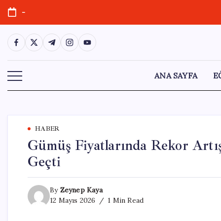
Skip
-
to
content
https://www.facebook.com/
https://twitter.com/
https://t.me/
https://www.instagram.com/
https://youtube.com/
ANA SAYFA
E
HABER
Gümüş Fiyatlarında Rekor Artış
Geçti
By
Zeynep Kaya
12 Mayıs 2026
1 Min Read