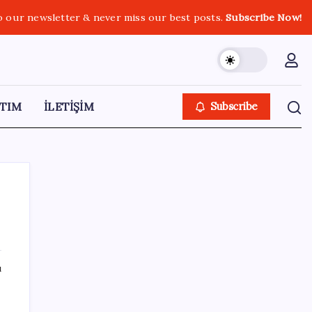
o our newsletter & never miss our best posts.
Subscribe Now!
TIM
İLETİŞİM
Subscribe
SON YAZILAR
ı
Tüm dünyaya ‘tatil daveti’