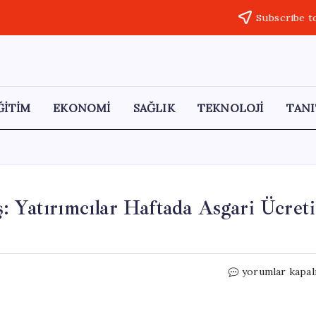
Subscribe t
ĞİTİM
EKONOMİ
SAĞLIK
TEKNOLOJİ
TANI
: Yatırımcılar Haftada Asgari Ücreti
Gümüş
yorumlar kapal
Fiyatlarında
Rekor
Artış: