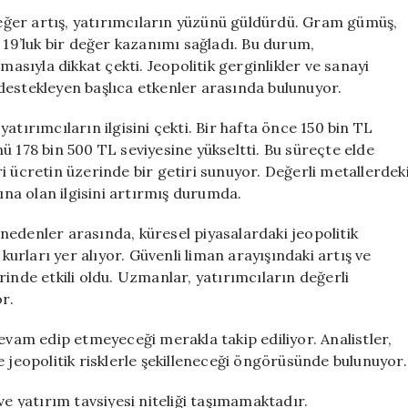
Yatırımcılar
ğer artış, yatırımcıların yüzünü güldürdü. Gram gümüş,
Haftada
 19’luk bir değer kazanımı sağladı. Bu durum,
Asgari
masıyla dikkat çekti. Jeopolitik gerginlikler ve sanayi
Ücreti
destekleyen başlıca etkenler arasında bulunuyor.
Geçti
için
atırımcıların ilgisini çekti. Bir hafta önce 150 bin TL
ü 178 bin 500 TL seviyesine yükseltti. Bu süreçte elde
i ücretin üzerinde bir getiri sunuyor. Değerli metallerdek
rına olan ilgisini artırmış durumda.
nedenler arasında, küresel piyasalardaki jeopolitik
 kurları yer alıyor. Güvenli liman arayışındaki artış ve
inde etkili oldu. Uzmanlar, yatırımcıların değerli
r.
evam edip etmeyeceği merakla takip ediliyor. Analistler,
e jeopolitik risklerle şekilleneceği öngörüsünde bulunuyor.
ve yatırım tavsiyesi niteliği taşımamaktadır.