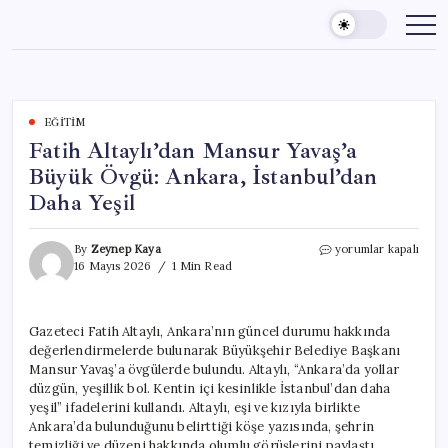
Skip
to
content
EĞITIM
Fatih Altaylı’dan Mansur Yavaş’a
Büyük Övgü: Ankara, İstanbul’dan
Daha Yeşil
Fatih
By
Zeynep Kaya
yorumlar kapalı
Altaylı’dan
16 Mayıs 2026
1 Min Read
Mansur
Yavaş’a
Büyük
Gazeteci Fatih Altaylı, Ankara’nın güncel durumu hakkında
Övgü:
değerlendirmelerde bulunarak Büyükşehir Belediye Başkanı
Ankara,
İstanbul’dan
Mansur Yavaş’a övgülerde bulundu. Altaylı, “Ankara’da yollar
Daha
düzgün, yeşillik bol. Kentin içi kesinlikle İstanbul’dan daha
Yeşil
yeşil” ifadelerini kullandı. Altaylı, eşi ve kızıyla birlikte
için
Ankara’da bulunduğunu belirttiği köşe yazısında, şehrin
temizliği ve düzeni hakkında olumlu görüşlerini paylaştı.