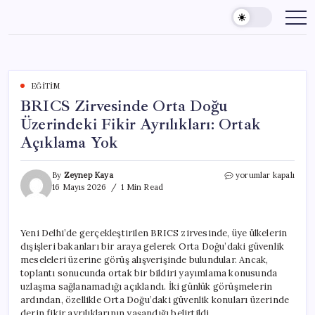
Skip
to
content
EĞITIM
BRICS Zirvesinde Orta Doğu
Üzerindeki Fikir Ayrılıkları: Ortak
Açıklama Yok
BRICS
By
Zeynep Kaya
yorumlar kapalı
Zirvesinde
16 Mayıs 2026
1 Min Read
Orta
Doğu
Üzerindeki
Yeni Delhi’de gerçekleştirilen BRICS zirvesinde, üye ülkelerin
Fikir
dışişleri bakanları bir araya gelerek Orta Doğu’daki güvenlik
Ayrılıkları:
Ortak
meseleleri üzerine görüş alışverişinde bulundular. Ancak,
Açıklama
toplantı sonucunda ortak bir bildiri yayımlama konusunda
Yok
uzlaşma sağlanamadığı açıklandı. İki günlük görüşmelerin
için
ardından, özellikle Orta Doğu’daki güvenlik konuları üzerinde
derin fikir ayrılıklarının yaşandığı belirtildi.