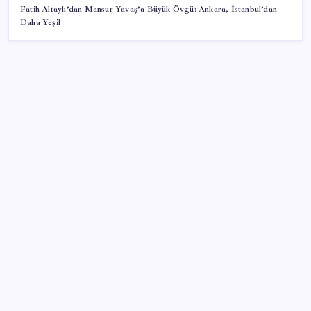
Fatih Altaylı’dan Mansur Yavaş’a Büyük Övgü: Ankara, İstanbul’dan
Daha Yeşil
SON YAZILAR
Kasırga habercisi: Köpekbalıkları tehlikenin alarmını
veriyor
Tüm dünyaya ‘tatil daveti’
Bellek Pazarında Yeni Dönem: HP ve Asus Çinli
Tedarikçilere Geçiyor
Telif baskısı sonuç verdi: Suno şarkılarına dijital imza