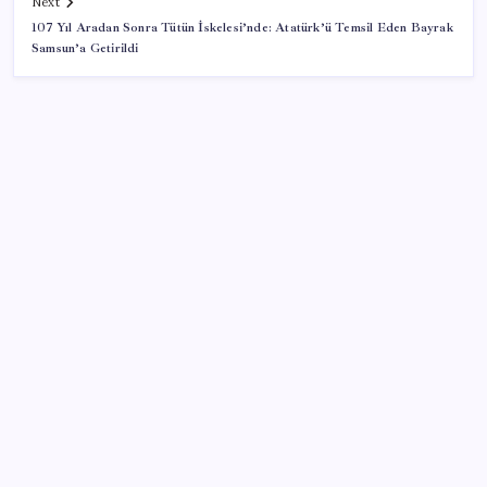
Next
107 Yıl Aradan Sonra Tütün İskelesi’nde: Atatürk’ü Temsil Eden Bayrak
Samsun’a Getirildi
SON YAZILAR
SGK’dan prim eksiği olanlara kritik uyarı: Bu
imkânlarla emeklilik öne çekiliyor
Sivil uçuş emniyetinde en çok kuş çarpması sorun
oldu
TBMM’de tartışma: AKP’nin çalışma takvimini
uzatmaya yönelik grup önerisi kabul edildi