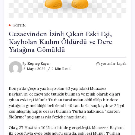
EĞITIM
Cezaevinden İzinli Çıkan Eski Eşi,
Kaybolan Kadını Öldürdü ve Dere
Yatağına Gömüldü
Cezaevinden
By
Zeynep Kaya
yorumlar kapalı
İzinli
18 Mayıs 2026
2 Min Read
Çıkan
Eski
Eşi,
Konya’da geçen yaz kaybolan 43 yaşındaki Muazzez
Kaybolan
Bayhan’ın, cezaevinde tutuklu bulunan ve izinli olarak dışarı
Kadını
Öldürdü
çıkan eski eşi Münür Turhan tarafından öldürülüp bir dere
ve
yatağına gömüldüğü belirlendi. 40’tan fazla suç kaydı ve 22 yıl
Dere
kesinleşmiş hapis cezası bulunan Turhan hakkında “Kasten
Yatağına
öldürme” suçlamasıyla fezleke hazırlandı.
Gömüldü
için
Olay, 27 Haziran 2025 tarihinde gerçekleşti. Muazzez Bayhan,
iki çocuğuyla evde bulunduğu sırada, eski eşi Münür Turhan