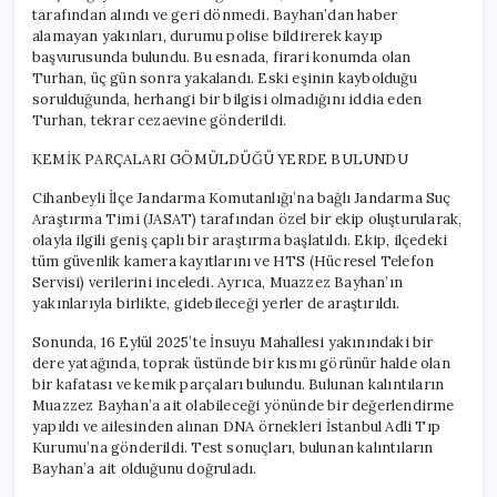
tarafından alındı ve geri dönmedi. Bayhan’dan haber
alamayan yakınları, durumu polise bildirerek kayıp
başvurusunda bulundu. Bu esnada, firari konumda olan
Turhan, üç gün sonra yakalandı. Eski eşinin kaybolduğu
sorulduğunda, herhangi bir bilgisi olmadığını iddia eden
Turhan, tekrar cezaevine gönderildi.
KEMİK PARÇALARI GÖMÜLDÜĞÜ YERDE BULUNDU
Cihanbeyli İlçe Jandarma Komutanlığı’na bağlı Jandarma Suç
Araştırma Timi (JASAT) tarafından özel bir ekip oluşturularak,
olayla ilgili geniş çaplı bir araştırma başlatıldı. Ekip, ilçedeki
tüm güvenlik kamera kayıtlarını ve HTS (Hücresel Telefon
Servisi) verilerini inceledi. Ayrıca, Muazzez Bayhan’ın
yakınlarıyla birlikte, gidebileceği yerler de araştırıldı.
Sonunda, 16 Eylül 2025’te İnsuyu Mahallesi yakınındaki bir
dere yatağında, toprak üstünde bir kısmı görünür halde olan
bir kafatası ve kemik parçaları bulundu. Bulunan kalıntıların
Muazzez Bayhan’a ait olabileceği yönünde bir değerlendirme
yapıldı ve ailesinden alınan DNA örnekleri İstanbul Adli Tıp
Kurumu’na gönderildi. Test sonuçları, bulunan kalıntıların
Bayhan’a ait olduğunu doğruladı.