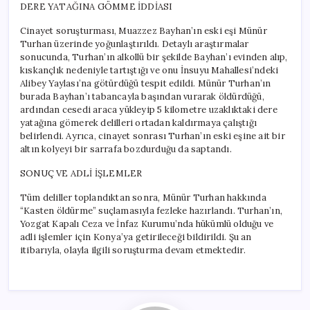
DERE YATAĞINA GÖMME İDDİASI
Cinayet soruşturması, Muazzez Bayhan’ın eski eşi Münür
Turhan üzerinde yoğunlaştırıldı. Detaylı araştırmalar
sonucunda, Turhan’ın alkollü bir şekilde Bayhan’ı evinden alıp,
kıskançlık nedeniyle tartıştığı ve onu İnsuyu Mahallesi’ndeki
Alibey Yaylası’na götürdüğü tespit edildi. Münür Turhan’ın
burada Bayhan’ı tabancayla başından vurarak öldürdüğü,
ardından cesedi araca yükleyip 5 kilometre uzaklıktaki dere
yatağına gömerek delilleri ortadan kaldırmaya çalıştığı
belirlendi. Ayrıca, cinayet sonrası Turhan’ın eski eşine ait bir
altın kolyeyi bir sarrafa bozdurduğu da saptandı.
SONUÇ VE ADLİ İŞLEMLER
Tüm deliller toplandıktan sonra, Münür Turhan hakkında
“Kasten öldürme” suçlamasıyla fezleke hazırlandı. Turhan’ın,
Yozgat Kapalı Ceza ve İnfaz Kurumu’nda hükümlü olduğu ve
adli işlemler için Konya’ya getirileceği bildirildi. Şu an
itibarıyla, olayla ilgili soruşturma devam etmektedir.