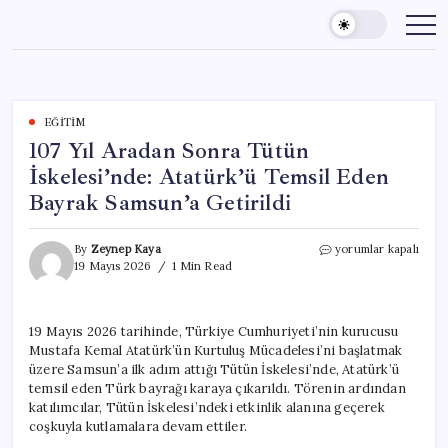
Skip
to
content
EĞITIM
107 Yıl Aradan Sonra Tütün
İskelesi’nde: Atatürk’ü Temsil Eden
Bayrak Samsun’a Getirildi
107
By
Zeynep Kaya
yorumlar kapalı
Yıl
19 Mayıs 2026
1 Min Read
Aradan
Sonra
Tütün
19 Mayıs 2026 tarihinde, Türkiye Cumhuriyeti’nin kurucusu
İskelesi’nde:
Mustafa Kemal Atatürk’ün Kurtuluş Mücadelesi’ni başlatmak
Atatürk’ü
Temsil
üzere Samsun’a ilk adım attığı Tütün İskelesi’nde, Atatürk’ü
Eden
temsil eden Türk bayrağı karaya çıkarıldı. Törenin ardından
Bayrak
katılımcılar, Tütün İskelesi’ndeki etkinlik alanına geçerek
Samsun’a
coşkuyla kutlamalara devam ettiler.
Getirildi