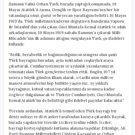
için
Samsun Valisi Orhan Tavlı, burada yaptığı konuşmada, 19
Mayıs Atatürk’ü Anma, Gençlik ve Spor Bayramı’nın her bir
vatandaşta onur, gurur ve heyecan yarattığını belirtti. 16 Mayıs
1919’da, Türk milletinin kaderini değiştiren Bandırma Vapuru
ile İstanbul’dan yola çıkan Gazi Mustafa Kemal Atatürk ve silah
arkadaşlarının, 19 Mayıs 1919 sabahı Samsun’a çıkarak Milli
Mücadele’nin ilk adımını attığını vurgulayan Tavlı, şu ifadeleri
kullandı:
“Birlik, beraberlik ve bağımsızlığımızın simgesi olan şanlı
Türk bayrağını buradan, aynı noktadan coşkuyla karaya
çıkartarak, Cumhuriyetimizin ve aydınlık yarınlarımızın
teminatı olan Türk gençlerine teslim ettik. Bugün, 107 yıl
sonra o büyük günden ilham alarak, o tarihi anın milli ve
manevi atmosferini hep birlikte yaşıyoruz. Ay yıldızlı
bayrağımız, kutsal vatan topraklarımızda sonsuza kadar
özgürce dalgalanacak ve Türkiye Cumhuriyeti, Gazi Mustafa
Kemal Atatürk’ün de belirttiği gibi ilelebet payidar kalacaktır.”
Törenin ardından, Atatürk’ü temsil eden Türk bayrağı bir
deniz subayı ve dört asker tarafından karaya çıkarıldı. Bayrak,
burada yapılan bir törenle izcilere teslim edildi. İzciler,
bayrağı kortej eşliğinde kutlama alanına taşıdılar. Etkinliğe, AK
Parti Samsun Milletvekilleri Çiğdem Karaaslan ve Orhan