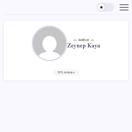
Skip
to
content
Author
Zeynep Kaya
1571 Articles