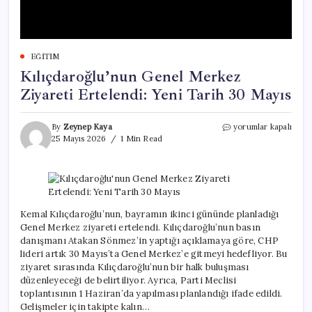
EĞITIM
Kılıçdaroğlu’nun Genel Merkez
Ziyareti Ertelendi: Yeni Tarih 30 Mayıs
Kılıçdaroğlu’nun
By
Zeynep Kaya
yorumlar kapalı
Genel
25 Mayıs 2026
1 Min Read
Merkez
Ziyareti
Ertelendi:
Yeni
Tarih
30
Kemal Kılıçdaroğlu’nun, bayramın ikinci gününde planladığı
Mayıs
Genel Merkez ziyareti ertelendi. Kılıçdaroğlu’nun basın
için
danışmanı Atakan Sönmez’in yaptığı açıklamaya göre, CHP
lideri artık 30 Mayıs’ta Genel Merkez’e gitmeyi hedefliyor. Bu
ziyaret sırasında Kılıçdaroğlu’nun bir halk buluşması
düzenleyeceği de belirtiliyor. Ayrıca, Parti Meclisi
toplantısının 1 Haziran’da yapılması planlandığı ifade edildi.
Gelişmeler için takipte kalın…