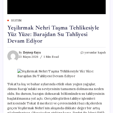
EĞITIM
Yeşilırmak Nehri Taşma Tehlikesiyle
Yüz Yüze: Barajdan Su Tahliyesi
Devam Ediyor
Yeşilırmak
By
Zeynep Kaya
yorumlar kapalı
Nehri
23 Mayıs 2026
1 Min Read
Taşma
Tehlikesiyle
Yüz
Yüze:
Barajdan
Su
Tokat’ta kış ve bahar aylarında etkili olan yoğun yağışlar,
Tahliyesi
Almus Barajı’ndaki su seviyesinin tamamen dolmasına neden
Devam
oldu. Bu durum, barajın dolusavak bölümünden su tahliyesinin
Ediyor
başlatılmasına yol açtı. Gerçekleştirilen tahliye işlemleri
için
neticesinde Tokat il merkezi ve çevresindeki bazı ilçelerden
geçen Yeşilırmak Nehri’nin akışında dikkate değer bir artış
gözlemleniyor. Olası taşkın riskine karşı, Devlet Su İşleri (DSİ),