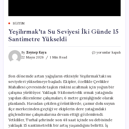
EĞITIM
Yeşilırmak’ta Su Seviyesi İki Günde 15
Santimetre Yükseldi
Yeşilırmak’ta
By
Zeynep Kaya
yorumlar kapalı
Su
22 Mayıs 2026
1 Min Read
Seviyesi
İki
Günde
Son dönemde artan yağışların etkisiyle Yeşilırmak’taki su
15
seviyeleri yükselmeye başladı. Ekipler, özellikle Çevlikler
Santimetre
Yükseldi
Mahallesi çevresinde taşkın riskini azaltmak için yoğun bir
için
çalışma yürütüyor. Yaklaşık 9 kilometrelik ırmak yatağında
yapılan düzenleme çalışmaları, 6 metre genişliğinde olarak
planlandı. Havadan çekilen görüntülerde, çamur dolu suyun
ilçe merkezinden geçtiği ve ekiplerin dere yatağındaki
güçlendirme çalışmalarına devam ettiği gözlemlendi.
Yetkililer, Turhal şehrinde son 48 saat içinde su debisinde
yaklaşık 15 santimetrelik bir artış yaşandığını belirtti. İş