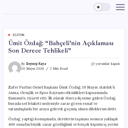
Skip
to
content
EĞITIM
Ümit Özdağ: “Bahçeli’nin Açıklaması
Son Derece Tehlikeli”
Ümit
By
Zeynep Kaya
yorumlar kapalı
Özdağ:
20 Mayıs 2026
2 Min Read
“Bahçeli’nin
Açıklaması
Son
Zafer Partisi Genel Başkanı Ümit Özdağ, 19 Mayıs Atatürk’ü
Derece
Anma, Gençlik ve Spor Bayramı etkinlikleri kapsamında
Tehlikeli”
için
Samsun’u ziyaret etti. İlk olarak Havza ilçesine giden Özdağ,
burada sel felaketi nedeniyle zarar gören esnaf ve
vatandaşlarla bir araya gelerek geçmiş olsun dileklerini iletti.
Özdağ, yaptığı konuşmada, derelerin taşması sonucu yaklaşık
400 esnafın büyük zarar gördüğünü ve birçok kişinin iş yerini