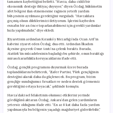
tamamen kaybettiğini belirtti. “Havza, daha ciddi bir
ekonomik desteğe ihtiyaç duyuyor,” diyen Özdağ, hükümetin
afet bölgesi ilan etmemesine rağmen yeterli yardım
bütçesinin ayrılması gerektiğini vurguladı. “Havzalılara
geçmiş olsun dileklerimizi iletiyorum. İşlerini kaybeden
esnafın bir an önce toparlanabilmesi için gerekli yardımlar
hızla yapılmalıdır,” diye ekledi.
Ziyaretinin ardından Kıranköy Mezarlığı’nda Ozan Arif’in
kabrini ziyaret eden Özdağ, dua etti. Ardından İlkadım
ilçesine geçerek Onur Anıtı’na çelenk bıraktı. Burada,
Atatürk’ün mücadelesinin başladığı bu şehirde, onun bıraktığı
mirası kararlılıkla koruyacaklarını ifade etti.
Özdağ, gençlik programını duyurmak üzere burada
toplandıklarını belirterek, “Zafer Partisi, Türk gençliğinin
desteğini alarak daha da güçlenecek. Bu program, bizim
gençliğe sunduğumuz fırsatları ve neden destek görmemiz
gerektiğini ortaya koyacak,” şeklinde konuştu.
Havza’daki sel felaketinin olumsuz etkilerini yerinde
gördüğünü aktaran Özdağ, Ankara’dan gelen yardımların
yetersiz olduğunu ifade etti. “En az 8 kat daha fazla yardım
yapılmasıyla bu bölgenin yaşadığı mağduriyet giderilebilir,”