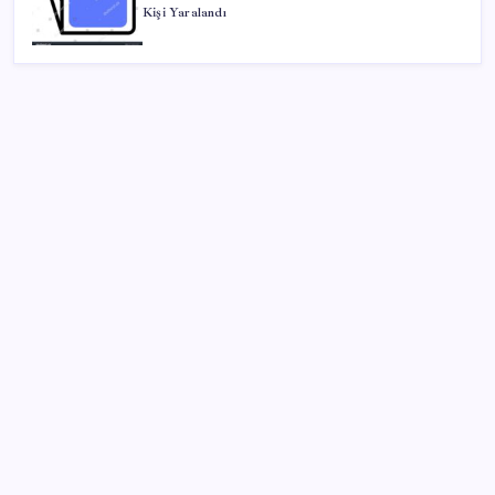
Kişi Yaralandı
SON YAZILAR
Tüm dünyaya ‘tatil daveti’
Bellek Pazarında Yeni Dönem: HP ve Asus Çinli
Tedarikçilere Geçiyor
Telif baskısı sonuç verdi: Suno şarkılarına dijital imza
geliyor
Bakan Kurum: Bu işler ahbap çavuş ilişkisiyle