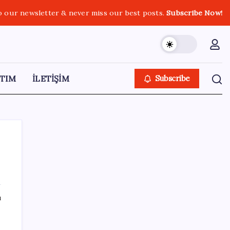
o our newsletter & never miss our best posts.
Subscribe Now!
TIM
İLETİŞİM
Subscribe
SON YAZILAR
ı
SGK’dan prim eksiği olanlara kritik uyarı: Bu
imkânlarla emeklilik öne çekiliyor