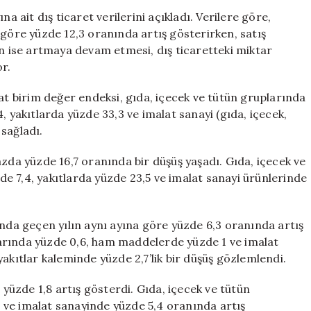
Ticaret
a ait dış ticaret verilerini açıkladı. Verilere göre,
Raporunu
 göre yüzde 12,3 oranında artış gösterirken, satış
Yayınladı:
ın ise artmaya devam etmesi, dış ticaretteki miktar
İhracatta
or.
Düşüş,
İthalatta
cat birim değer endeksi, gıda, içecek ve tütün gruplarında
Sürekli
, yakıtlarda yüzde 33,3 ve imalat sanayi (gıda, içecek,
Artış
sağladı.
için
azda yüzde 16,7 oranında bir düşüş yaşadı. Gıda, içecek ve
e 7,4, yakıtlarda yüzde 23,5 ve imalat sanayi ürünlerinde
ında geçen yılın aynı ayına göre yüzde 6,3 oranında artış
arında yüzde 0,6, ham maddelerde yüzde 1 ve imalat
akıtlar kaleminde yüzde 2,7’lik bir düşüş gözlemlendi.
 yüzde 1,8 artış gösterdi. Gıda, içecek ve tütün
 ve imalat sanayinde yüzde 5,4 oranında artış