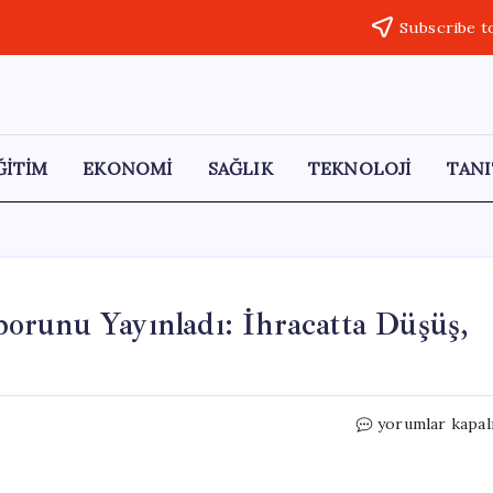
Subscribe t
ĞİTİM
EKONOMİ
SAĞLIK
TEKNOLOJİ
TANI
orunu Yayınladı: İhracatta Düşüş,
TÜİK
yorumlar kapal
Mart
Ayı
Dış