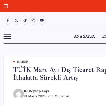
Skip
-
to
content
https://www.facebook.com/
https://twitter.com/
https://t.me/
https://www.instagram.com/
https://youtube.com/
ANA SAYFA
E
HABER
TÜİK Mart Ayı Dış Ticaret Rap
İthalatta Sürekli Artış
By
Zeynep Kaya
13 Mayıs 2026
2 Min Read