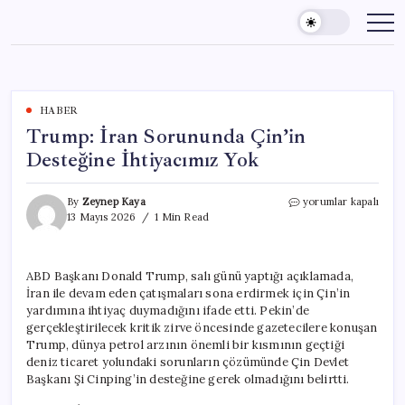
Skip
to
content
HABER
Trump: İran Sorununda Çin’in
Desteğine İhtiyacımız Yok
Trump:
By
Zeynep Kaya
yorumlar kapalı
İran
13 Mayıs 2026
1 Min Read
Sorununda
Çin’in
Desteğine
ABD Başkanı Donald Trump, salı günü yaptığı açıklamada,
İhtiyacımız
İran ile devam eden çatışmaları sona erdirmek için Çin’in
Yok
için
yardımına ihtiyaç duymadığını ifade etti. Pekin’de
gerçekleştirilecek kritik zirve öncesinde gazetecilere konuşan
Trump, dünya petrol arzının önemli bir kısmının geçtiği
deniz ticaret yolundaki sorunların çözümünde Çin Devlet
Başkanı Şi Cinping’in desteğine gerek olmadığını belirtti.