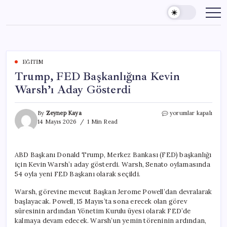
Skip
to
content
EĞITIM
Trump, FED Başkanlığına Kevin
Warsh’ı Aday Gösterdi
Trump,
By
Zeynep Kaya
yorumlar kapalı
FED
14 Mayıs 2026
1 Min Read
Başkanlığına
Kevin
Warsh’ı
ABD Başkanı Donald Trump, Merkez Bankası (FED) başkanlığı
Aday
için Kevin Warsh’ı aday gösterdi. Warsh, Senato oylamasında
Gösterdi
için
54 oyla yeni FED Başkanı olarak seçildi.
Warsh, görevine mevcut Başkan Jerome Powell’dan devralarak
başlayacak. Powell, 15 Mayıs’ta sona erecek olan görev
süresinin ardından Yönetim Kurulu üyesi olarak FED’de
kalmaya devam edecek. Warsh’un yemin töreninin ardından,