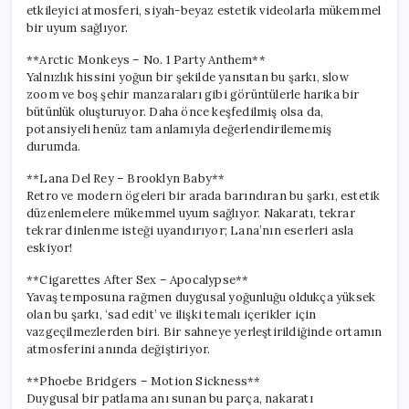
etkileyici atmosferi, siyah-beyaz estetik videolarla mükemmel
bir uyum sağlıyor.
**Arctic Monkeys – No. 1 Party Anthem**
Yalnızlık hissini yoğun bir şekilde yansıtan bu şarkı, slow
zoom ve boş şehir manzaraları gibi görüntülerle harika bir
bütünlük oluşturuyor. Daha önce keşfedilmiş olsa da,
potansiyeli henüz tam anlamıyla değerlendirilememiş
durumda.
**Lana Del Rey – Brooklyn Baby**
Retro ve modern ögeleri bir arada barındıran bu şarkı, estetik
düzenlemelere mükemmel uyum sağlıyor. Nakaratı, tekrar
tekrar dinlenme isteği uyandırıyor; Lana’nın eserleri asla
eskiyor!
**Cigarettes After Sex – Apocalypse**
Yavaş temposuna rağmen duygusal yoğunluğu oldukça yüksek
olan bu şarkı, ‘sad edit’ ve ilişki temalı içerikler için
vazgeçilmezlerden biri. Bir sahneye yerleştirildiğinde ortamın
atmosferini anında değiştiriyor.
**Phoebe Bridgers – Motion Sickness**
Duygusal bir patlama anı sunan bu parça, nakaratı