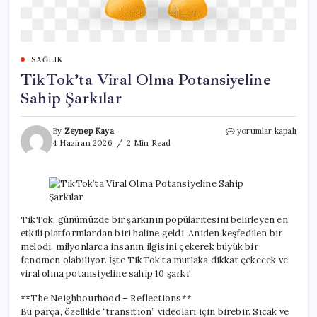
SAĞLIK
TikTok’ta Viral Olma Potansiyeline
Sahip Şarkılar
TikTok’ta
By
Zeynep Kaya
yorumlar kapalı
Viral
4 Haziran 2026
2 Min Read
Olma
Potansiyeline
Sahip
Şarkılar
için
TikTok, günümüzde bir şarkının popülaritesini belirleyen en
etkili platformlardan biri haline geldi. Aniden keşfedilen bir
melodi, milyonlarca insanın ilgisini çekerek büyük bir
fenomen olabiliyor. İşte TikTok’ta mutlaka dikkat çekecek ve
viral olma potansiyeline sahip 10 şarkı!
**The Neighbourhood – Reflections**
Bu parça, özellikle “transition” videoları için birebir. Sıcak ve