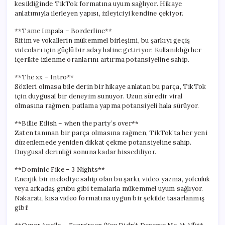
kesildiğinde TikTok formatına uyum sağlıyor. Hikaye
anlatımıyla ilerleyen yapısı, izleyiciyi kendine çekiyor.
**Tame Impala – Borderline**
Ritim ve vokallerin mükemmel birleşimi, bu şarkıyı geçiş
videoları için güçlü bir aday haline getiriyor. Kullanıldığı her
içerikte izlenme oranlarını artırma potansiyeline sahip.
**The xx – Intro**
Sözleri olmasa bile derin bir hikaye anlatan bu parça, TikTok
için duygusal bir deneyim sunuyor. Uzun süredir viral
olmasına rağmen, patlama yapma potansiyeli hala sürüyor.
**Billie Eilish – when the party’s over**
Zaten tanınan bir parça olmasına rağmen, TikTok’ta her yeni
düzenlemede yeniden dikkat çekme potansiyeline sahip.
Duygusal derinliği sonuna kadar hissediliyor.
**Dominic Fike – 3 Nights**
Enerjik bir melodiye sahip olan bu şarkı, video yazma, yolculuk
veya arkadaş grubu gibi temalarla mükemmel uyum sağlıyor.
Nakaratı, kısa video formatına uygun bir şekilde tasarlanmış
gibi!