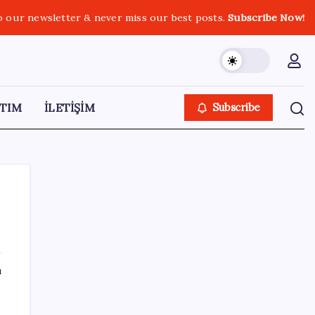
o our newsletter & never miss our best posts.
Subscribe Now!
TIM
İLETİŞİM
Subscribe
SON YAZILAR
ı
Tüm dünyaya ‘tatil daveti’