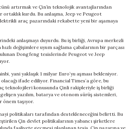
İş
cünü artırmak ve Çin’in teknolojik avantajlarından
Birliği:
r ortaklık kurdu. Bu anlaşma, Jeep ve Peugeot
Çin’de
lektrikli araç pazarındaki rekabette yeni bir aşamaya
1
Milyar
Euro’luk
rindeki anlaşmayı duyurdu. Bu iş birliği, Avrupa merkezli
Anlaşma
ızlı değişimlere uyum sağlama çabalarının bir parçası
için
a bulunan Dongfeng tesislerinde Peugeot ve Jeep
ıyor.
nbi, yani yaklaşık 1 milyar Euro’yu aşması bekleniyor.
 olacağı ifade ediliyor. Financial Times’a göre, bu
ç teknolojileri konusunda Çinli rakipleriyle iş birliği
 gelişen yazılım, batarya ve otonom sürüş sistemleri,
ir önem taşıyor.
ayi politikaları tarafından destekleneceğini belirtti. Bu
tirilen Çin devlet politikalarının yabancı şirketlere
ılında faaliyete geçmesi planlanan tesis, Çin pazarına ve