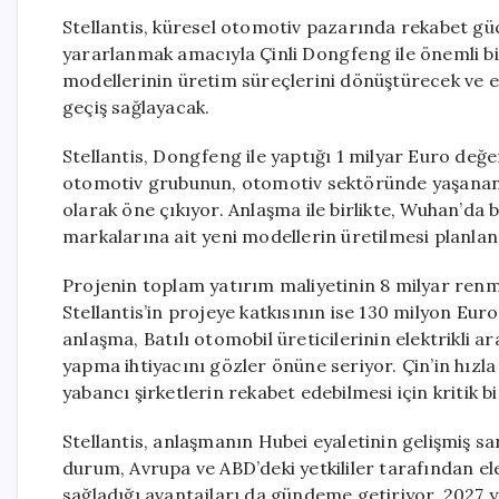
Stellantis, küresel otomotiv pazarında rekabet gü
yararlanmak amacıyla Çinli Dongfeng ile önemli bi
modellerinin üretim süreçlerini dönüştürecek ve e
geçiş sağlayacak.
Stellantis, Dongfeng ile yaptığı 1 milyar Euro değe
otomotiv grubunun, otomotiv sektöründe yaşanan h
olarak öne çıkıyor. Anlaşma ile birlikte, Wuhan’d
markalarına ait yeni modellerin üretilmesi planlan
Projenin toplam yatırım maliyetinin 8 milyar renmi
Stellantis’in projeye katkısının ise 130 milyon Euro
anlaşma, Batılı otomobil üreticilerinin elektrikli ara
yapma ihtiyacını gözler önüne seriyor. Çin’in hızla
yabancı şirketlerin rekabet edebilmesi için kritik b
Stellantis, anlaşmanın Hubei eyaletinin gelişmiş san
durum, Avrupa ve ABD’deki yetkililer tarafından eleş
sağladığı avantajları da gündeme getiriyor. 2027 y