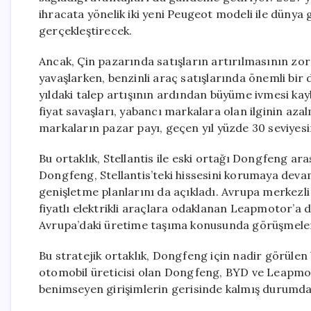
ihracata yönelik iki yeni Peugeot modeli ile dünya 
gerçekleştirecek.
Ancak, Çin pazarında satışların artırılmasının zor 
yavaşlarken, benzinli araç satışlarında önemli bir 
yıldaki talep artışının ardından büyüme ivmesi ka
fiyat savaşları, yabancı markalara olan ilginin az
markaların pazar payı, geçen yıl yüzde 30 seviyesi
Bu ortaklık, Stellantis ile eski ortağı Dongfeng ara
Dongfeng, Stellantis’teki hissesini korumaya devam 
genişletme planlarını da açıkladı. Avrupa merkezli
fiyatlı elektrikli araçlara odaklanan Leapmotor’a de
Avrupa’daki üretime taşıma konusunda görüşmeler y
Bu stratejik ortaklık, Dongfeng için nadir görülen 
otomobil üreticisi olan Dongfeng, BYD ve Leapmotor 
benimseyen girişimlerin gerisinde kalmış durumda