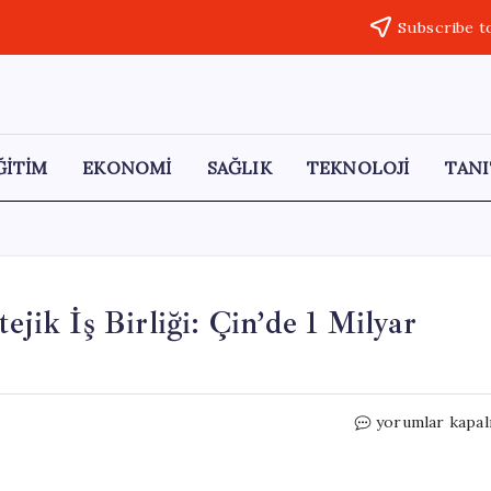
Subscribe t
ĞİTİM
EKONOMİ
SAĞLIK
TEKNOLOJİ
TANI
ejik İş Birliği: Çin’de 1 Milyar
Stellantis
yorumlar kapal
ve
Dongfeng’den
Stratejik