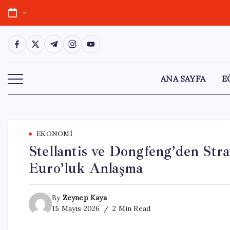
Skip
-
to
content
https://www.facebook.com/
https://twitter.com/
https://t.me/
https://www.instagram.com/
https://youtube.com/
ANA SAYFA
E
EKONOMI
Stellantis ve Dongfeng’den Strat
Euro’luk Anlaşma
By
Zeynep Kaya
15 Mayıs 2026
2 Min Read