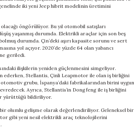
genelinde iki yeni Jeep hibrit modelinin üretimini
olacağı öngörülüyor. Bu yıl otomobil satışları
düşüş yaşanmış durumda. Elektrikli araçlar için son beş
ybolmuş durumda. Çin’deki aşırı kapasite sorunu ve sert
almasına yol açıyor. 2020’de yüzde 64 olan yabancı
ne geriledi.
sındaki ilişkilerin yeniden güçlenmesini simgeliyor.
ederken, Stellantis, Çinli Leapmotor ile olan iş birliğini
 otomotiv grubu, İspanya’daki fabrikalarından birini uygu
vredecek. Ayrıca, Stellantis’in Dongfeng ile iş birliğini
ürüttüğü bildiriliyor.
bir olumlu gelişme olarak değerlendiriliyor. Geleneksel bir
gibi yeni nesil elektrikli araç teknolojilerini
.