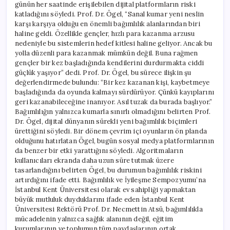
günün her saatinde erişilebilen dijital platformların riski
katladığını söyledi. Prof. Dr. Ögel, “Sanal kumar yeni neslin
karşı karşıya olduğu en önemli bağımlılık alanlarından biri
haline geldi. Özellikle gençler, hızlı para kazanma arzusu
nedeniyle bu sistemlerin hedef kitlesi haline geliyor. Ancak bu
yolla düzenli para kazanmak mümkün değil. Buna rağmen
gençler bir kez başladığında kendilerini durdurmakta ciddi
güçlük yaşıyor” dedi. Prof. Dr. Ögel, bu sürece ilişkin şu
değerlendirmede bulundu: “Bir kez kazanan kişi, kaybetmeye
başladığında da oyunda kalmayı sürdürüyor. Çünkü kayıplarını
geri kazanabileceğine inanıyor. Asıl tuzak da burada başlıyor.”
Bağımlılığın yalnızca kumarla sınırlı olmadığını belirten Prof.
Dr. Ögel, dijital dünyanın sürekli yeni bağımlılık biçimleri
ürettiğini söyledi. Bir dönem çevrim içi oyunların ön planda
olduğunu hatırlatan Ögel, bugün sosyal medya platformlarının
da benzer bir etki yarattığını söyledi. Algoritmaların
kullanıcıları ekranda daha uzun süre tutmak üzere
tasarlandığını belirten Ögel, bu durumun bağımlılık riskini
artırdığını ifade etti. Bağımlılık ve İyileşme Sempozyumu’na
İstanbul Kent Üniversitesi olarak ev sahipliği yapmaktan
büyük mutluluk duyduklarını ifade eden İstanbul Kent
Üniversitesi Rektörü Prof. Dr. Necmettin Atsü, bağımlılıkla
mücadelenin yalnızca sağlık alanının değil, eğitim
kurumlarının ve toplumun tüm paydaşlarının ortak