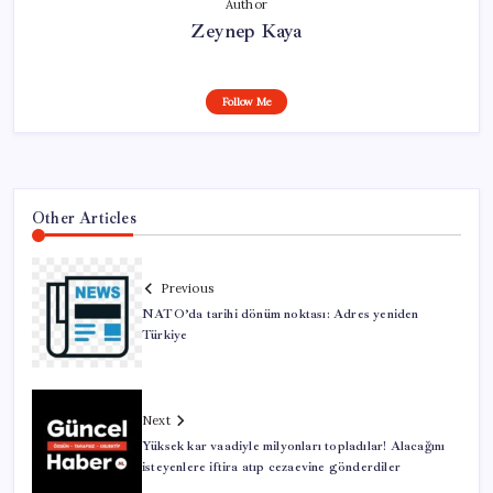
Author
Zeynep Kaya
Follow Me
Other Articles
Previous
NATO’da tarihi dönüm noktası: Adres yeniden
Türkiye
Next
Yüksek kar vaadiyle milyonları topladılar! Alacağını
isteyenlere iftira atıp cezaevine gönderdiler