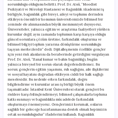
sorumluluğu olduğunu belirtti. Prof. Dr. Atsü, “Moodist
Psikiyatri ve Nöroloji Hastanesi ve Bağımlılık Akademisi iş
birliğiyle, bağımlılık gibi bireyi, aileyi ve toplumu derinden
etkileyen önemli bir konunun üniversitemizde bilimsel bir
zeminde ele alınmasından büyük memnuniyet duyuyoruz.
Üniversiteler, yalnızca eğitim ve araştırma faaliyetleri yürüten
kurumlar değil; aynı zamanda toplumun karşı karşıya olduğu
güncel sorunlara çözüm üretme, farkındalık oluşturma ve
bilimsel bilgiyi toplum yararına dönüştürme sorumluluğu
taşıyan merkezlerdir” dedi. Dijitalleşmenin özellikle gençler
için yeni risk alanlarını da beraberinde getirdiğini vurgulayan
Prof. Dr. Atsü, “Sanal kumar ve bahis bağımlılığı, bugün
yalnızca bireysel bir sorun olarak değerlendirilemez. Bu
sorun; gençlerin eğitim yaşamını, ruh sağlığını, aile ilişkilerini
ve sosyal hayatını doğrudan etkileyen ciddi bir halk sağlığı
meselesidir. Bu nedenle erken farkındalık, doğru
bilgilendirme ve kurumlar arası iş birliği büyük önem
taşımaktadır. İstanbul Kent Üniversitesi olarak gençleri bu
risklere karşı bilinçlendirmeyi, bilimsel çalışmalarla topluma
katkı sunmayı ve bağımlılıkla mücadelede farkındalık
oluşturmayı önemsiyoruz. Gençlerimizi korumak, onların
sağlıklı bir geleceğe hazırlanmasına destek olmak hepimizin
ortak sorumluluğudur” ifadelerini kullandı. Bağımlılık