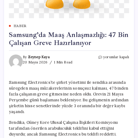
HABER
Samsung’da Maaş Anlaşmazlığı: 47 Bin
Çalışan Greve Hazırlanıyor
Samsung’da
By
Zeynep Kaya
yorumlar kapalı
Maaş
20 Mayıs 2026
1 Min Read
Anlaşmazlığı:
47
Bin
Samsung Electronics’te şirket yönetimi ile sendika arasında
Çalışan
süregelen maaş müzakerelerinin sonuçsuz kalması, 47 binden
Greve
Hazırlanıyor
fazla çalışanın greve gitmesine neden oldu. Grevin 21 Mayıs
için
Perşembe günü başlaması bekleniyor. Bu gelişmenin ardından
şirketin hisse senetlerinde yüzde 3 oranında bir değer kaybı
yaşandı.
Sendika, Güney Kore Ulusal Çalışma İlişkileri Komisyonu
tarafından önerilen arabuluculuk teklifini kabul ettiğini
duyurdu; ancak Samsung Electronics bu teklifi reddetti.