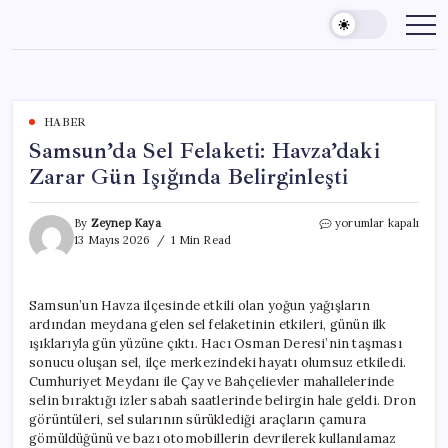
Skip
to
content
HABER
Samsun’da Sel Felaketi: Havza’daki
Zarar Gün Işığında Belirginleşti
Samsun’da
By
Zeynep Kaya
yorumlar kapalı
Sel
13 Mayıs 2026
1 Min Read
Felaketi:
Havza’daki
Zarar
Samsun’un Havza ilçesinde etkili olan yoğun yağışların
Gün
ardından meydana gelen sel felaketinin etkileri, günün ilk
Işığında
Belirginleşti
ışıklarıyla gün yüzüne çıktı. Hacı Osman Deresi’nin taşması
için
sonucu oluşan sel, ilçe merkezindeki hayatı olumsuz etkiledi.
Cumhuriyet Meydanı ile Çay ve Bahçelievler mahallelerinde
selin bıraktığı izler sabah saatlerinde belirgin hale geldi. Dron
görüntüleri, sel sularının sürüklediği araçların çamura
gömüldüğünü ve bazı otomobillerin devrilerek kullanılamaz