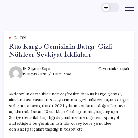
Skip
to
content
EĞITIM
Rus Kargo Gemisinin Batışı: Gizli
Nükleer Sevkiyat İddiaları
Rus
By
Zeynep Kaya
yorumlar kapalı
Kargo
15 Mayıs 2026
1 Min Read
Gemisinin
Batışı:
Gizli
Akdeniz’in derinliklerinde keşfedilen bir Rus kargo gemisi,
Nükleer
uluslararası casusluk savaşlarının ve gizli nükleer taşımacılığın
Sevkiyat
İddiaları
sırlarını ortaya çıkardı. 2024 yılının sonlarına doğru İspanya
için
açıklarında batan “Ursa Major” adlı geminin, başlangıçta
Suriye’den silah taşıdığı düşünülmesine rağmen, İspanyol
müfettişleri bu geminin aslında Kuzey Kore’ye nükleer
denizaltı parçaları taşıdığını tespit etti.