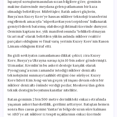
İspanyol soruşturmasından sızan bilgilere göre, geminin
makine dairesinde meydana gelen patlamanın bir kaza
olmadığı belirtiliyor. Müfettişler, Batılı askeri güçlerin,
Rusya’nın Kuzey Kore’ye hassas nükleer teknoloji transferini
engellemek amacıyla “süperkavitasyon torpidosu” kullanarak
gemiyi bilerek batırmış olabileceği ihtimali üzerinde duruyor.
Geminin kaptanı ise, yük manifestosunda “tehlikeli olmayan
ticari mal” olarak belirtilen yükün aslında nükleer reaktör
parçaları olduğunu ve final varış yerinin Kuzey Kore’nin Rason
Limanı olduğunu itiraf etti.
Bu gizli sevkiyatın zamanlaması dikkat çekici; zira Kuzey
Kore, Rusya’ya Ukrayna savaşı için 10 bin asker göndermişti.
Uzmanlar, Kremlin’in bu askeri desteğe karşılık olarak
Pyongyang’a uzun zamandır istediği nükleer denizaltı
teknolojisini sunmayı taahhüt ettiğini öne sürüyor. Kuzey
Kore lideri Kim Jong-un’un geçen yıl inşası devam eden bir
nükleer denizaltı önünde verdiği pozlar, Moskova’dan gelen
teknik desteğin boyutunu kanıtlar nitelikte.
Batan geminin 2 bin 500 metre derinlikteki enkazı etrafında
yaşanan askeri hareketlilik, gerilimi arttırıyor. Batıştan hemen
sonra Rus casus gemisi Yantar’ın bölgede uzun süre kalması
ve ABD’ye ait nükleer iz tespit uçaklarının enkaz üzerinde