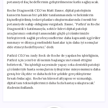
potansiyel ilaç hedeflerinin geliştirilmesine katkı sağlayacak.
Roche Diagnostik CEO’su Matt Sause, dijital patolojinin
kanserin hassas bir şekilde tanılanmasında ve hekimlerin
kişiselleştirilmiş tedavi planları oluşturmalarında önemli bir
potansiyele sahip olduğunu vurguladı. Sause, “PathAI’ın Roche
Diagnostik’e katılmasıyla, sektör lideri dijital patoloji
araçlarımızı onkoloji tanısındaki güçlü çözümlerimizle
birleştirerek sağlık profesyonellerine daha kapsamlı içgörüler
sunmayı ve dünya genelindeki hastalar için daha iyi sonuçlar
elde etmeyi hedefliyoruz.” dedi.
PathAI CEO’su Andy Beck de Roche ile yapılan bu işbirliğinin,
PathAI için yeni bir dönemin başlangıcını temsil ettiğini
belirterek, “Bu işbirliği sayesinde yapay zeka destekli patoloji
çözümleriyle hasta sonuçlarını iyileştirme misyonumuzu daha
geniş bir ölçekte ve daha hızlı bir şekilde gerçekleştirme
fırsatı bulacağız. Roche’un küresel altyapısı ve uzmanlığı,
dijital tanı teknolojilerimizi daha fazla hastaya ulaştıracak.”
ifadesini kullandı.