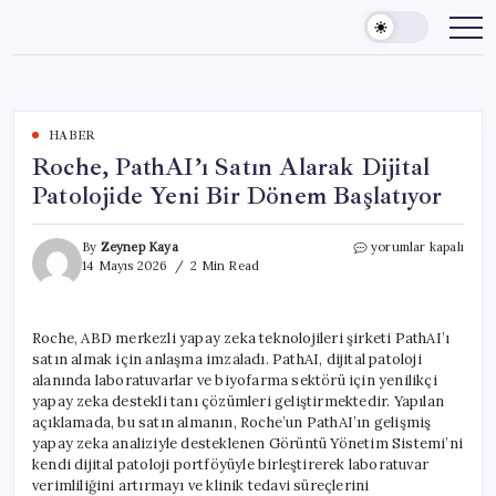
Skip
to
content
HABER
Roche, PathAI’ı Satın Alarak Dijital
Patolojide Yeni Bir Dönem Başlatıyor
Roche,
By
Zeynep Kaya
yorumlar kapalı
PathAI’ı
14 Mayıs 2026
2 Min Read
Satın
Alarak
Dijital
Roche, ABD merkezli yapay zeka teknolojileri şirketi PathAI’ı
Patolojide
satın almak için anlaşma imzaladı. PathAI, dijital patoloji
Yeni
Bir
alanında laboratuvarlar ve biyofarma sektörü için yenilikçi
Dönem
yapay zeka destekli tanı çözümleri geliştirmektedir. Yapılan
Başlatıyor
açıklamada, bu satın almanın, Roche’un PathAI’ın gelişmiş
için
yapay zeka analiziyle desteklenen Görüntü Yönetim Sistemi’ni
kendi dijital patoloji portföyüyle birleştirerek laboratuvar
verimliliğini artırmayı ve klinik tedavi süreçlerini