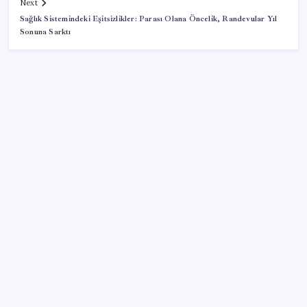
Next
Sağlık Sistemindeki Eşitsizlikler: Parası Olana Öncelik, Randevular Yıl
Sonuna Sarktı
SON YAZILAR
Bellek Pazarında Yeni Dönem: HP ve Asus Çinli
Tedarikçilere Geçiyor
Telif baskısı sonuç verdi: Suno şarkılarına dijital imza
geliyor
Bakan Kurum: Bu işler ahbap çavuş ilişkisiyle
yürümez