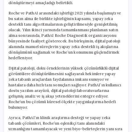
dönüştürmeyi amaçladığı belirtildi.
Roche ve PathAI arasındaki işbirliği 2021 yılında başlamıştı ve
bu satın alma ile birlikte işbirliğinin kapsamı, yapay zeka
destekli tanı algoritmalarının geliştirilmesiyle genişletilmiş
olacak. Yılın ikinci yarısında tamamlanması planlanan satın
alma sonrasında, PathAI Roche Diagnostik organizasyonu
bünyesinde faaliyet gösterecek. Bu birleşimin, dijital patoloji
alanında manuel süreçlerin yapay zeka destekli iş akışlarına
dönüşümünü sağlamak ve Roche’un konumunu güçlendirmek
hedefleniyor.
Dijital patoloji, doku örneklerinin yüksek çözünürlüklü dijital
görüntülere dönüştürülmesini sağlayarak hekimlere yapay
zeka tabanlı araçlardan faydalanma imkanı sunuyor ve
hastalara daha hızlı tanı sonuçları sağlıyor. PathAI’ın kullanıcı
dostu yazılım arayüzü, dijital patoloji laboratuvarlarına
gelişmiş analiz ve iş akışı yeteneklerini entegre ediyor.
Roche’un bu çözümü küresel ölçekte yaygınlaştırma hedefi
bulunuyor.
Ayrıca, PathAI’ın klinik araştırma desteği ve yapay zeka
tabanlı çözümleri, Roche’un eşlenikçi tanı alanındaki
uzmanlığını tamamlayacak ve yeni biyo-belirteçlerin yanı sıra