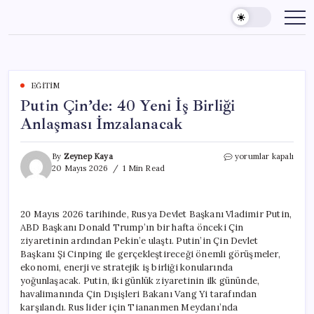
Skip
to
content
EĞITIM
Putin Çin’de: 40 Yeni İş Birliği
Anlaşması İmzalanacak
Putin
By
Zeynep Kaya
yorumlar kapalı
Çin’de:
20 Mayıs 2026
1 Min Read
40
Yeni
İş
20 Mayıs 2026 tarihinde, Rusya Devlet Başkanı Vladimir Putin,
Birliği
ABD Başkanı Donald Trump’ın bir hafta önceki Çin
Anlaşması
İmzalanacak
ziyaretinin ardından Pekin’e ulaştı. Putin’in Çin Devlet
için
Başkanı Şi Cinping ile gerçekleştireceği önemli görüşmeler,
ekonomi, enerji ve stratejik iş birliği konularında
yoğunlaşacak. Putin, iki günlük ziyaretinin ilk gününde,
havalimanında Çin Dışişleri Bakanı Vang Yi tarafından
karşılandı. Rus lider için Tiananmen Meydanı’nda