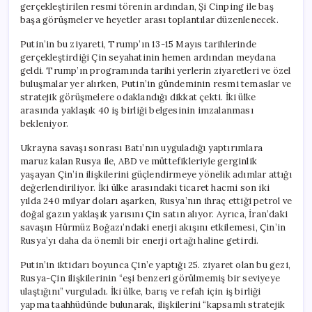
gerçekleştirilen resmi törenin ardından, Şi Cinping ile baş
başa görüşmeler ve heyetler arası toplantılar düzenlenecek.
Putin’in bu ziyareti, Trump’ın 13-15 Mayıs tarihlerinde
gerçekleştirdiği Çin seyahatinin hemen ardından meydana
geldi. Trump’ın programında tarihi yerlerin ziyaretleri ve özel
buluşmalar yer alırken, Putin’in gündeminin resmi temaslar ve
stratejik görüşmelere odaklandığı dikkat çekti. İki ülke
arasında yaklaşık 40 iş birliği belgesinin imzalanması
bekleniyor.
Ukrayna savaşı sonrası Batı’nın uyguladığı yaptırımlara
maruz kalan Rusya ile, ABD ve müttefikleriyle gerginlik
yaşayan Çin’in ilişkilerini güçlendirmeye yönelik adımlar attığı
değerlendiriliyor. İki ülke arasındaki ticaret hacmi son iki
yılda 240 milyar doları aşarken, Rusya’nın ihraç ettiği petrol ve
doğal gazın yaklaşık yarısını Çin satın alıyor. Ayrıca, İran’daki
savaşın Hürmüz Boğazı’ndaki enerji akışını etkilemesi, Çin’in
Rusya’yı daha da önemli bir enerji ortağı haline getirdi.
Putin’in iktidarı boyunca Çin’e yaptığı 25. ziyaret olan bu gezi,
Rusya-Çin ilişkilerinin “eşi benzeri görülmemiş bir seviyeye
ulaştığını” vurguladı. İki ülke, barış ve refah için iş birliği
yapma taahhüdünde bulunarak, ilişkilerini “kapsamlı stratejik