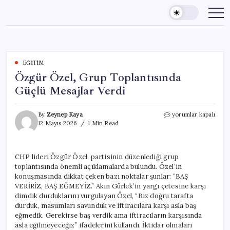
Skip
to
content
EĞITIM
Özgür Özel, Grup Toplantısında
Güçlü Mesajlar Verdi
Özgür
By
Zeynep Kaya
yorumlar kapalı
Özel,
12 Mayıs 2026
1 Min Read
Grup
Toplantısında
Güçlü
CHP lideri Özgür Özel, partisinin düzenlediği grup
Mesajlar
toplantısında önemli açıklamalarda bulundu. Özel’in
Verdi
için
konuşmasında dikkat çeken bazı noktalar şunlar: “BAŞ
VERİRİZ, BAŞ EĞMEYİZ.” Akın Gürlek’in yargı çetesine karşı
dimdik durduklarını vurgulayan Özel, “Biz doğru tarafta
durduk, masumları savunduk ve iftiracılara karşı asla baş
eğmedik. Gerekirse baş verdik ama iftiracıların karşısında
asla eğilmeyeceğiz” ifadelerini kullandı. İktidar olmaları