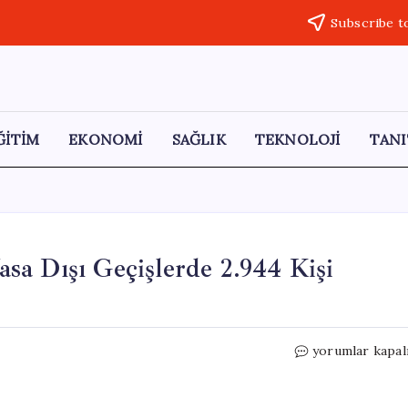
Subscribe t
ĞİTİM
EKONOMİ
SAĞLIK
TEKNOLOJİ
TANI
sa Dışı Geçişlerde 2.944 Kişi
MSB:
yorumlar kapal
Türkiye
Hudutlarından
Yasa