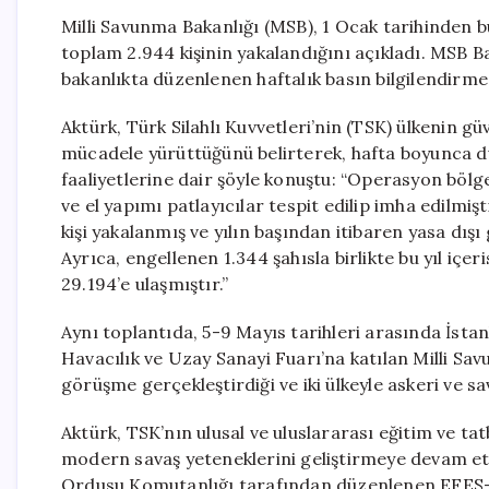
Milli Savunma Bakanlığı (MSB), 1 Ocak tarihinden bu
toplam 2.944 kişinin yakalandığını açıkladı. MSB Ba
bakanlıkta düzenlenen haftalık basın bilgilendirme
Aktürk, Türk Silahlı Kuvvetleri’nin (TSK) ülkenin gü
mücadele yürüttüğünü belirterek, hafta boyunca 
faaliyetlerine dair şöyle konuştu: “Operasyon bölg
ve el yapımı patlayıcılar tespit edilip imha edilmi
kişi yakalanmış ve yılın başından itibaren yasa dışı
Ayrıca, engellenen 1.344 şahısla birlikte bu yıl içe
29.194’e ulaşmıştır.”
Aynı toplantıda, 5-9 Mayıs tarihleri arasında İs
Havacılık ve Uzay Sanayi Fuarı’na katılan Milli Sa
görüşme gerçekleştirdiği ve iki ülkeyle askeri ve sa
Aktürk, TSK’nın ulusal ve uluslararası eğitim ve tat
modern savaş yeteneklerini geliştirmeye devam etti
Ordusu Komutanlığı tarafından düzenlenen EFES-2026