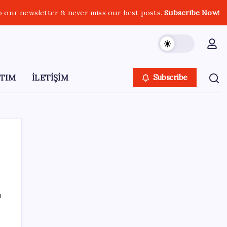
o our newsletter & never miss our best posts.
Subscribe Now!
TIM
İLETİŞİM
Subscribe
SON YAZILAR
ı
SGK’dan prim eksiği olanlara kritik uyarı: Bu
imkânlarla emeklilik öne çekiliyor