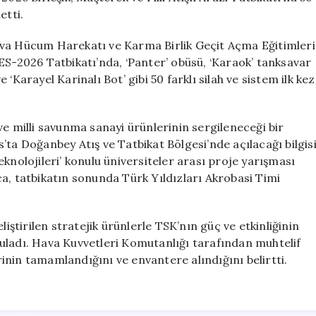
etti.
ava Hücum Harekatı ve Karma Birlik Geçit Açma Eğitimleri
 EFES-2026 Tatbikatı’nda, ‘Panter’ obüsü, ‘Karaok’ tanksavar
e ‘Karayel Karinalı Bot’ gibi 50 farklı silah ve sistem ilk kez
ve milli savunma sanayi ürünlerinin sergileneceği bir
’ta Doğanbey Atış ve Tatbikat Bölgesi’nde açılacağı bilgis
knolojileri’ konulu üniversiteler arası proje yarışması
a, tatbikatın sonunda Türk Yıldızları Akrobasi Timi
liştirilen stratejik ürünlerle TSK’nın güç ve etkinliğinin
uladı. Hava Kuvvetleri Komutanlığı tarafından muhtelif
nin tamamlandığını ve envantere alındığını belirtti.