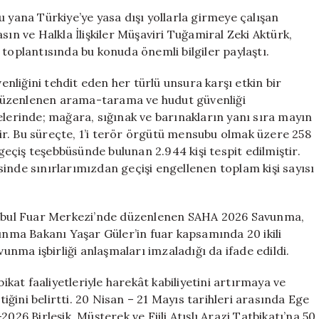
Dışı
 yana Türkiye’ye yasa dışı yollarla girmeye çalışan
Geçişlerde
sın ve Halkla İlişkiler Müşaviri Tuğamiral Zeki Aktürk,
2.944
 toplantısında bu konuda önemli bilgiler paylaştı.
Kişi
Yakalandı
venliğini tehdit eden her türlü unsura karşı etkin bir
için
düzenlenen arama-tarama ve hudut güvenliği
elerinde; mağara, sığınak ve barınakların yanı sıra mayın
ştir. Bu süreçte, 1’i terör örgütü mensubu olmak üzere 258
 geçiş teşebbüsünde bulunan 2.944 kişi tespit edilmiştir.
risinde sınırlarımızdan geçişi engellenen toplam kişi sayısı
tanbul Fuar Merkezi’nde düzenlenen SAHA 2026 Savunma,
vunma Bakanı Yaşar Güler’in fuar kapsamında 20 ikili
vunma işbirliği anlaşmaları imzaladığı da ifade edildi.
bikat faaliyetleriyle harekât kabiliyetini artırmaya ve
ğini belirtti. 20 Nisan – 21 Mayıs tarihleri arasında Ege
 Birleşik, Müşterek ve Fiili Atışlı Arazi Tatbikatı’na 50