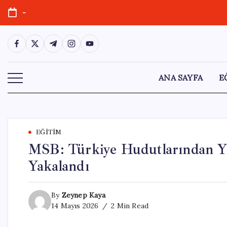
Skip
-
to
content
https://www.facebook.com/
https://twitter.com/
https://t.me/
https://www.instagram.com/
https://youtube.com/
ANA SAYFA
E
EĞITIM
MSB: Türkiye Hudutlarından Ya
Yakalandı
By
Zeynep Kaya
14 Mayıs 2026
2 Min Read