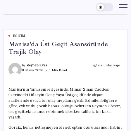
Skip
to
content
EĞITIM
Manisa’da Üst Geçit Asansöründe
Trajik Olay
Manisa’da
By
Zeynep Kaya
yorumlar kapalı
Üst
11 Mayıs 2026
1 Min Read
Geçit
Asansöründe
Trajik
Manisa’nın Yunusemre ilçesinde, Mimar Sinan Caddesi
Olay
üzerindeki Hüseyin Genç Yaya Üstgeçidi’nde akşam
için
saatlerinde üzücü bir olay meydana geldi. Edinilen bilgilere
göre, evli ve iki çocuk babası olduğu belirtilen Seymen Görciz,
üst geçitteki asansöre binmek isterken talihsiz bir kaza
yaşadı.
Görciz, henüz netleşmeyen bir sebepten ötürü asansör kabini