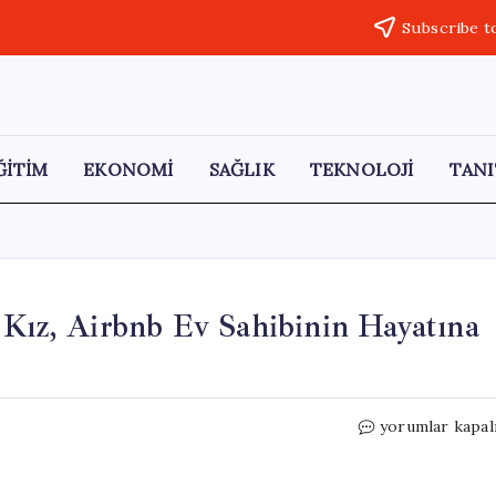
Subscribe t
ĞİTİM
EKONOMİ
SAĞLIK
TEKNOLOJİ
TANI
 Kız, Airbnb Ev Sahibinin Hayatına
Londra’da
yorumlar kapal
Dehşet!
16
Yaşındaki