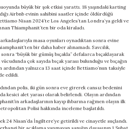
Kız,
uoyunda büyük bir şok etkisi yarattı. 18 yaşındaki karting
Airbnb
dığı Airbnb evinin sahibini saatler içinde öldürdüğü
Ev
ettiamo Nisan 2024’te Los Angeles’tan Londra’ya geldi ve
Sahibinin
nan Thiamphanit’ten bir oda kiraladı.
Hayatına
Son
, arkadaşlarıyla masa oyunları oynadıktan sonra evine
Verdi
hiamphanit’ten bir daha haber alınamadı. Savcılık,
için
 sonra “büyük bir gümüş bıçakla” defalarca bıçaklayarak
n vücudunda çok sayıda bıçak yarası bulunduğu ve bıçağın
in ardından yalnızca 13 saat içinde Bettiamo’nun taksiyle
e edildi.
dından polis, iki gün sonra eve girerek cansız bedenini
 kesici alet yarası olarak belirlendi. Olayın ardından
phanit’in arkadaşlarının kayıp ihbarına rağmen olayın ilk
etropolitan Polisi hakkında inceleme başlatıldı.
ek 24 Nisan’da İngiltere’ye getirildi ve cinayetle suçlandı.
herhangi bir açıklama yapmayan sanığın davasının 1 Şubat