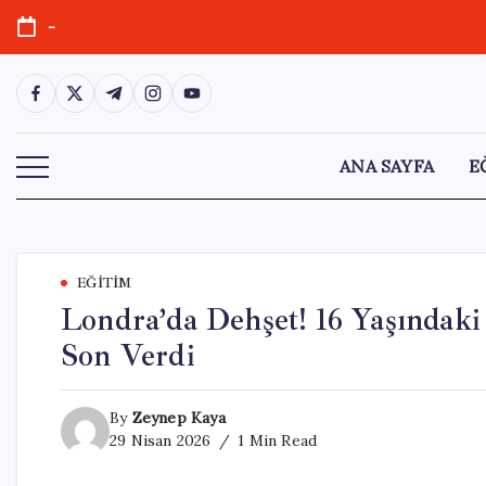
Skip
-
to
content
https://www.facebook.com/
https://twitter.com/
https://t.me/
https://www.instagram.com/
https://youtube.com/
ANA SAYFA
E
EĞITIM
Londra’da Dehşet! 16 Yaşındaki
Son Verdi
By
Zeynep Kaya
29 Nisan 2026
1 Min Read