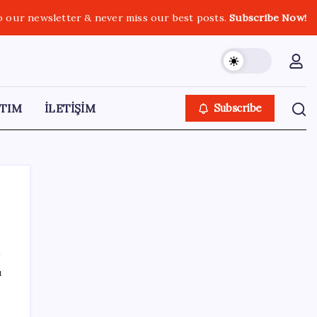
o our newsletter & never miss our best posts.
Subscribe Now!
TIM
İLETİŞİM
Subscribe
SON YAZILAR
ı
Tüm dünyaya ‘tatil daveti’