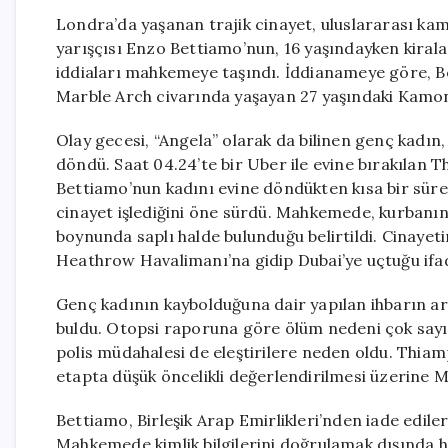
Londra’da yaşanan trajik cinayet, uluslararası kam
yarışçısı Enzo Bettiamo’nun, 16 yaşındayken kirala
iddiaları mahkemeye taşındı. İddianameye göre, B
Marble Arch civarında yaşayan 27 yaşındaki Kamon
Olay gecesi, “Angela” olarak da bilinen genç kadın
döndü. Saat 04.24’te bir Uber ile evine bırakılan T
Bettiamo’nun kadını evine döndükten kısa bir süre
cinayet işlediğini öne sürdü. Mahkemede, kurbanı
boynunda saplı halde bulunduğu belirtildi. Cinayet
Heathrow Havalimanı’na gidip Dubai’ye uçtuğu ifad
Genç kadının kaybolduğuna dair yapılan ihbarın ar
buldu. Otopsi raporuna göre ölüm nedeni çok sayıda
polis müdahalesi de eleştirilere neden oldu. Thiam
etapta düşük öncelikli değerlendirilmesi üzerine M
Bettiamo, Birleşik Arap Emirlikleri’nden iade ediler
Mahkemede kimlik bilgilerini doğrulamak dışında 