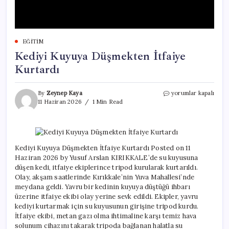
EĞITIM
Kediyi Kuyuya Düşmekten İtfaiye
Kurtardı
Kediyi
By
Zeynep Kaya
yorumlar kapalı
Kuyuya
11 Haziran 2026
1 Min Read
Düşmekten
İtfaiye
Kurtardı
için
Kediyi Kuyuya Düşmekten İtfaiye Kurtardı Posted on 11
Haziran 2026 by Yusuf Arslan KIRIKKALE’de su kuyusuna
düşen kedi, itfaiye ekiplerince tripod kurularak kurtarıldı.
Olay, akşam saatlerinde Kırıkkale’nin Yuva Mahallesi’nde
meydana geldi. Yavru bir kedinin kuyuya düştüğü ihbarı
üzerine itfaiye ekibi olay yerine sevk edildi. Ekipler, yavru
kediyi kurtarmak için su kuyusunun girişine tripod kurdu.
İtfaiye ekibi, metan gazı olma ihtimaline karşı temiz hava
solunum cihazını takarak tripoda bağlanan halatla su