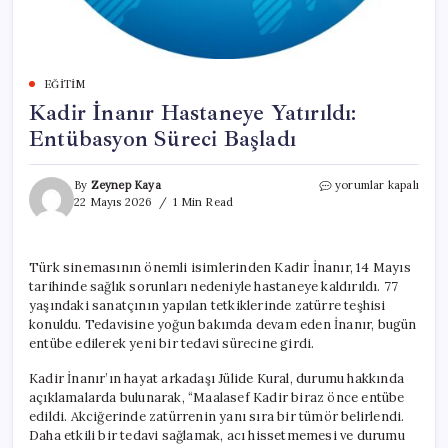
EĞITIM
Kadir İnanır Hastaneye Yatırıldı:
Entübasyon Süreci Başladı
Kadir
By
Zeynep Kaya
yorumlar kapalı
İnanır
22 Mayıs 2026
1 Min Read
Hastaneye
Yatırıldı:
Entübasyon
Türk sinemasının önemli isimlerinden Kadir İnanır, 14 Mayıs
Süreci
tarihinde sağlık sorunları nedeniyle hastaneye kaldırıldı. 77
Başladı
için
yaşındaki sanatçının yapılan tetkiklerinde zatürre teşhisi
konuldu. Tedavisine yoğun bakımda devam eden İnanır, bugün
entübe edilerek yeni bir tedavi sürecine girdi.
Kadir İnanır’ın hayat arkadaşı Jülide Kural, durumu hakkında
açıklamalarda bulunarak, “Maalasef Kadir biraz önce entübe
edildi. Akciğerinde zatürrenin yanı sıra bir tümör belirlendi.
Daha etkili bir tedavi sağlamak, acı hissetmemesi ve durumu