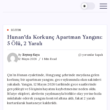
Skip
to
content
EĞITIM
Hunan’da Korkunç Apartman Yangını:
5 Ölü, 2 Yaralı
Hunan’da
By
Zeynep Kaya
yorumlar kapalı
Korkunç
12 Mayıs 2026
1 Min Read
Apartman
Yangını:
5
Çin’in Hunan eyaletinde, Hıngyang şehrinde meydana gelen
Ölü,
korkunç bir apartman yangını, gece uykusunda olan sakinleri
2
Yaralı
yakaladı. Yangın, 12 Mayıs 2026 tarihinde gece saatlerinde
için
gerçekleşti ve 5 kişinin hayatını kaybetmesine neden oldu.
İtfaiye ekipleri, alevlerin yayılmasıyla birlikte olay yerine hızla
müdahale ederek yangını kontrol altına aldı, fakat 2 yaralı
kurtarılarak hastaneye kaldırıldı.