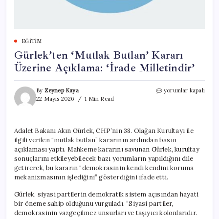
EĞITIM
Gürlek’ten ‘Mutlak Butlan’ Kararı
Üzerine Açıklama: ‘İrade Milletindir’
Gürlek’ten
By
Zeynep Kaya
yorumlar kapalı
‘Mutlak
22 Mayıs 2026
1 Min Read
Butlan’
Kararı
Üzerine
Adalet Bakanı Akın Gürlek, CHP’nin 38. Olağan Kurultayı ile
Açıklama:
ilgili verilen “mutlak butlan” kararının ardından basın
‘İrade
Milletindir’
açıklaması yaptı. Mahkeme kararını savunan Gürlek, kurultay
için
sonuçlarını etkileyebilecek bazı yorumların yapıldığını dile
getirerek, bu kararın “demokrasinin kendi kendini koruma
mekanizmasının işlediğini” gösterdiğini ifade etti.
Gürlek, siyasi partilerin demokratik sistem açısından hayati
bir öneme sahip olduğunu vurguladı. “Siyasi partiler,
demokrasinin vazgeçilmez unsurları ve taşıyıcı kolonlarıdır.