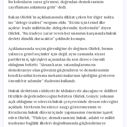
Bu kolonların zarar görmesi, doğrudan demokrasinin
zayıflaması anlamına gelir” dedi.
Bakan Gürlek’in açıklamasında dikkat çeken bir diğer nokta
ise “delege iradesi” vurgusu oldu. “Bizim için temel ilke
açıktır: İrade milletindir, delegelerindir, üyelerindir” diyen
Gürlek, “Bu iradeye zarar veren her unsurun karşısında hukuk
devleti dimdik duracaktır” şeklinde konuştu.
Açıklamasında seçim güvenliğine de değinen Gürlek, bunun
yalnızca genel seçimler için değil, aynı zamanda siyasi
partilerin iç işleyişleri açısından da son derece önemli
olduğunu belirtti. “Alınan karar, vatandaşlarımızın
demokrasiye olan güvenini güçlendiren ve demokrasinin
kendi kendini koruma mekanizmalarının işlediğini gösteren
önemli bir adımdır” ifadesini kullandı.
Hukuk devletinin ciddiyeti ile iddiaları ele alacağını ve delilleri
titizlikle değerlendireceğini belirten Gürlek, temyiz yolunun
açık olduğunu ve sürecin hukuk çerçevesinde devam edeceğini
açıkladı. Herkesin bu sürece saygı göstermesinin ve
itirazlarını hukuk düzeni içinde yapmasının önemine işaret
eden Gürlek, “Türkiye, demokrasisini; hukuk, adalet ve millet
iradesine bağlılık ilkeleri doğrultusunda güçlendirmeye