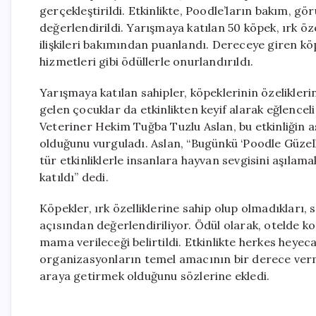
gerçekleştirildi. Etkinlikte, Poodle’ların bakım, g
değerlendirildi. Yarışmaya katılan 50 köpek, ırk özell
ilişkileri bakımından puanlandı. Dereceye giren k
hizmetleri gibi ödüllerle onurlandırıldı.
Yarışmaya katılan sahipler, köpeklerinin özeliklerini
gelen çocuklar da etkinlikten keyif alarak eğlenc
Veteriner Hekim Tuğba Tuzlu Aslan, bu etkinliğin as
olduğunu vurguladı. Aslan, “Bugünkü ‘Poodle Güzelli
tür etkinliklerle insanlara hayvan sevgisini aşılama
katıldı” dedi.
Köpekler, ırk özelliklerine sahip olup olmadıkları, 
açısından değerlendiriliyor. Ödül olarak, otelde ko
mama verileceği belirtildi. Etkinlikte herkes heyeca
organizasyonların temel amacının bir derece verm
araya getirmek olduğunu sözlerine ekledi.