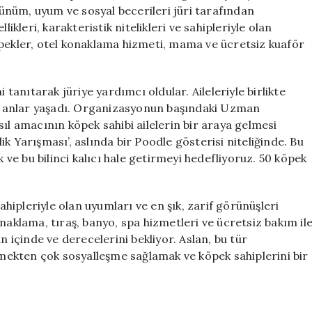
Renkli
örünüm, uyum ve sosyal becerileri jüri tarafından
Güzellik
ikleri, karakteristik nitelikleri ve sahipleriyle olan
Yarışması
öpekler, otel konaklama hizmeti, mama ve ücretsiz kuaför
için
 tanıtarak jüriye yardımcı oldular. Aileleriyle birlikte
eli anlar yaşadı. Organizasyonun başındaki Uzman
ıl amacının köpek sahibi ailelerin bir araya gelmesi
k Yarışması’, aslında bir Poodle gösterisi niteliğinde. Bu
k ve bu bilinci kalıcı hale getirmeyi hedefliyoruz. 50 köpek
sahipleriyle olan uyumları ve en şık, zarif görünüşleri
naklama, tıraş, banyo, spa hizmetleri ve ücretsiz bakım il
n içinde ve derecelerini bekliyor. Aslan, bu tür
ekten çok sosyalleşme sağlamak ve köpek sahiplerini bir