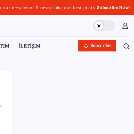
o our newsletter & never miss our best posts.
Subscribe Now!
TIM
İLETİŞİM
Subscribe
ı
SON YAZILAR
SGK’dan prim eksiği olanlara kritik uyarı: Bu
imkânlarla emeklilik öne çekiliyor