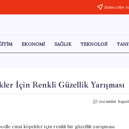
Subscribe t
ĞİTİM
EKONOMİ
SAĞLIK
TEKNOLOJİ
TANI
kler İçin Renkli Güzellik Yarışması
Gaziantep’te
yorumlar kapal
Poodle
Cinsi
Köpekler
İçin
odle cinsi köpekler için renkli bir güzellik yarışması