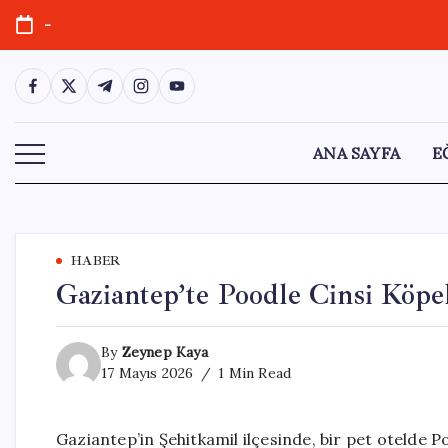
Skip
-
to
content
https://www.facebook.com/
https://twitter.com/
https://t.me/
https://www.instagram.com/
https://youtube.com/
ANA SAYFA
E
HABER
Gaziantep’te Poodle Cinsi Köpe
By
Zeynep Kaya
17 Mayıs 2026
1 Min Read
Gaziantep’in Şehitkamil ilçesinde, bir pet otelde Po