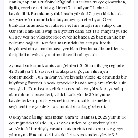
Banka, toplam aktif büyüklüğünü 4,8 trilyon TL’ye çıkarırken,
ilgili çeyrekte net faiz gelirleri 71,4 milyar TL olarak
kaydedildi. Bu rakam, yıllık bazda yüzde 87, çeyreklik bazda
ise yüzde 7 oranında bir büyümeyi işaret ediyor. Özel
bankalar arasında en yüksek net faiz marjlarına sahip olan
Garanti Bankası, swap maliyetleri dahil net faiz marjını yüzde
6,1 seviyesine yükselterek çeyreklik bazda 25 baz puanlık bir
iyileşme sağladı. Net faiz marjındaki bu artışta, kredi
büyümesinin zamanlaması, yeniden fiyatlama dinamikleri ve
disiplinli mevduat yönetimi önemli rol oynadı.
Ayrıca, bankanın komisyon gelirleri 2026’nın ilk çeyreğinde
42,9 milyar TL seviyesine ulaşarak, geçen yılın aynı
dönemindeki 30,2 milyar TL’ye kıyasla yüzde 42 oranında bir
büyüme gösterdi. Ancak çeyreklik bazda artış hızı yüzde 4 ile
yavaşladı. Komisyon gelirleri arasında en yüksek paya sahip
olan ödeme sistemleri, yıllık bazda yüzde 39 büyüme
kaydederken, portföy yönetimi ve aracılık hizmetleri
segmenti ise yüzde 83 oranında bir artış gösterdi.
Özkaynak kârlılığı açısından Garanti Bankası, 2025 yılının ilk
çeyreğindeki yüzde 30,7 seviyesinden bu çeyrekte yüzde
30,3’e hafif bir düşüş yaşadı. Takipteki kredi oranı ise geçen
yılın aynı dönemindeki yüzde 2,4 seviyesinden yüzde 3,2