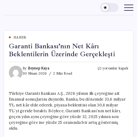
Skip
to
content
HABER
Garanti Bankası’nın Net Kârı
Beklentilerin Üzerinde Gerçekleşti
Garanti
By
Zeynep Kaya
yorumlar kapalı
Bankası’nın
30 Nisan 2026
2 Min Read
Net
Kârı
Beklentilerin
Türkiye Garanti Bankası A.Ş., 2026 yılının ilk çeyreğine ait
Üzerinde
finansal sonuçlarını duyurdu. Banka, bu dönemde 33,6 milyar
Gerçekleşti
için
TL net kâr elde ederek, piyasa beklentisi olan 30,8 milyar
TL’yi geride bıraktı. Böylece, Garanti Bankası’nın net kârı,
geçen yılın aynı çeyreğine göre yüzde 32, 2025 yılının son
çeyreğine göre ise yüzde 25 oranında bir artış göstermiş
oldu.