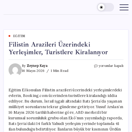
Skip
to
content
EĞITIM
Filistin Arazileri Üzerindeki
Yerleşimler, Turistlere Kiralanıyor
Filistin
By
Zeynep Kaya
yorumlar kapalı
Arazileri
16 Mayıs 2026
1 Min Read
Üzerindeki
Yerleşimler,
Turistlere
Eğitim El konulan Filistin arazileri üzerindeki yerleşimlerdeki
Kiralanıyor
evlerin, Booking.com üzerinden turistlere kiralandığı iddia
için
ediliyor. Bu durum, İsrail işgali altındaki Batı Şeria’da yaşanan
mülkiyet sorunlarını tekrar gündeme getiriyor. Yusuf Arslan’ın
16 Mayıs 2026 tarihli haberine göre, ABD merkezli bir
kurumsal sorumluluk grubu olan Ekō’nun yayımladığı raporda,
Batı Şeria’daki 14 farklı Yahudi yerleşim yerinde toplamda 41
ilan bulunduğu belirtiliyor. İlanların büyük bir kısmının Ürdün