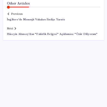
Other Articles
Previous
İngiltere’de Menenjit Vakaları Endişe Yarattı
Next
Hüseyin Altınsoy’dan “Fakirlik Belgesi” Açıklaması: “Özür Diliyorum”
SON YAZILAR
Tüm dünyaya ‘tatil daveti’
Bellek Pazarında Yeni Dönem: HP ve Asus Çinli