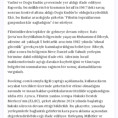
Vadisi ve Doğu Kudüs çevresinde yer aldığı ifade ediliyor.
Raporda, bu mülklerin bir kısmının İsrail’in 1967’deki savaş
sonrası kontrol altına aldığı Doğu Kudüs’te olduğu kaydedildi.
Ekō, bu ilanlar aracılığıyla şirketin “Filistin topraklarının
gaspından kâr sağladığını” öne sürüyor.
Filistinlilerden tepkiler de gelmeye devam ediyor. Batı
Şeria’nın Beytüllahim bölgesinde yaşayan Muhammed Sibeyh,
ailesine ait yaklaşık 5 hektarlık arazinin 1982 yılında “ulusal
güvenlik” gerekçesiyle kamulaştırıldığını belirtiyor. Sibeyh,
yıllar sonra bu bölgenin Neve Daniel adlı Yahudi yerleşim
birimine dahil edildiğini ifade etti. Ailesinin İsrail
mahkemelerinde açtığı davaları kaybettiğini ve tüm tapu
belgelerini sunmalarına rağmen bir sonuç alamadıklarını
vurguladı.
Booking.com konuyla ilgili yaptığı açıklamada, kullanıcıların
seyahat tercihleri üzerinde şirketin bir etkisi olmadığını
savundu ve insan hakları politikalarının titizlikle uygulandığını
iddia etti. Ayrıca, Filistin yanlısı Avrupa Hukuki Destek
Merkezi’nin (ELSC), şirket aleyhine 2024 yılında başlattığı
hukuki sürecin devam ettiği bildirildi. Bu şikayette, yasadışı
yerleşimlerle bağlantılı gelirlerin kara para aklama açısından
değerlendirilebileceği ifade ediliyor. Birleşmiş Milletler ve