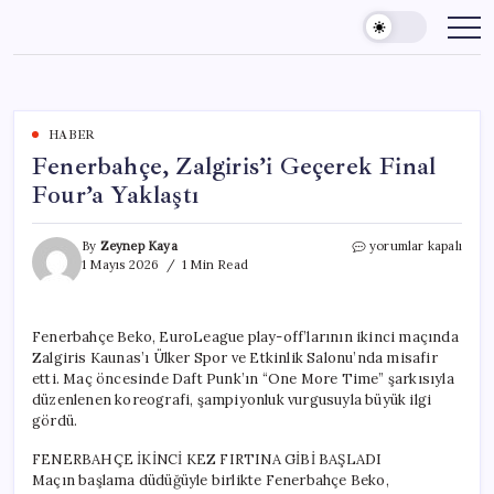
Skip
to
content
HABER
Fenerbahçe, Zalgiris’i Geçerek Final
Four’a Yaklaştı
Fenerbahçe,
By
Zeynep Kaya
yorumlar kapalı
Zalgiris’i
1 Mayıs 2026
1 Min Read
Geçerek
Final
Four’a
Fenerbahçe Beko, EuroLeague play-off’larının ikinci maçında
Yaklaştı
Zalgiris Kaunas’ı Ülker Spor ve Etkinlik Salonu’nda misafir
için
etti. Maç öncesinde Daft Punk’ın “One More Time” şarkısıyla
düzenlenen koreografi, şampiyonluk vurgusuyla büyük ilgi
gördü.
FENERBAHÇE İKİNCİ KEZ FIRTINA GİBİ BAŞLADI
Maçın başlama düdüğüyle birlikte Fenerbahçe Beko,