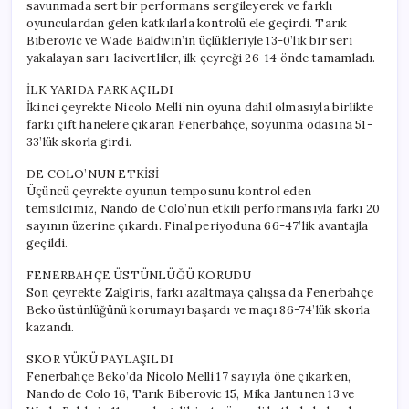
savunmada sert bir performans sergileyerek ve farklı
oyunculardan gelen katkılarla kontrolü ele geçirdi. Tarık
Biberovic ve Wade Baldwin’in üçlükleriyle 13-0’lık bir seri
yakalayan sarı-lacivertliler, ilk çeyreği 26-14 önde tamamladı.
İLK YARIDA FARK AÇILDI
İkinci çeyrekte Nicolo Melli’nin oyuna dahil olmasıyla birlikte
farkı çift hanelere çıkaran Fenerbahçe, soyunma odasına 51-
33’lük skorla girdi.
DE COLO’NUN ETKİSİ
Üçüncü çeyrekte oyunun temposunu kontrol eden
temsilcimiz, Nando de Colo’nun etkili performansıyla farkı 20
sayının üzerine çıkardı. Final periyoduna 66-47’lik avantajla
geçildi.
FENERBAHÇE ÜSTÜNLÜĞÜ KORUDU
Son çeyrekte Zalgiris, farkı azaltmaya çalışsa da Fenerbahçe
Beko üstünlüğünü korumayı başardı ve maçı 86-74’lük skorla
kazandı.
SKOR YÜKÜ PAYLAŞILDI
Fenerbahçe Beko’da Nicolo Melli 17 sayıyla öne çıkarken,
Nando de Colo 16, Tarık Biberovic 15, Mika Jantunen 13 ve