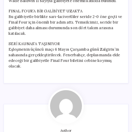
Wade Baldwin 11 sayıyla galibiyete önemli katkıda bulundu.
FINAL FOUR’A BİR GALİBİYET UZAKTA
Bu galibiyetle birlikte sarı-lacivertliler seride 2-0 öne geçti ve
Final Four için önemli bir adım attı. Temsilcimiz, seride bir
galibiyet daha alması durumunda son dört takım arasına
katılacak.
SERİ KAUNAS’A TAŞINIYOR
Eşleşmenin üçüncü maçı 6 Mayıs Çarşamba günü Zalgiris’in
sahasında gerçekleştirilecek. Fenerbahçe, deplasmanda elde
edeceği bir galibiyetle Final Four biletini cebine koymuş
olacak.
Author