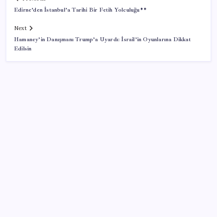
Edirne’den İstanbul’a Tarihi Bir Fetih Yolculuğu**
Next
Hamaney’in Danışmanı Trump’a Uyardı: İsrail’in Oyunlarına Dikkat
Edilsin
SON YAZILAR
SGK’dan prim eksiği olanlara kritik uyarı: Bu
imkânlarla emeklilik öne çekiliyor
Sivil uçuş emniyetinde en çok kuş çarpması sorun
oldu