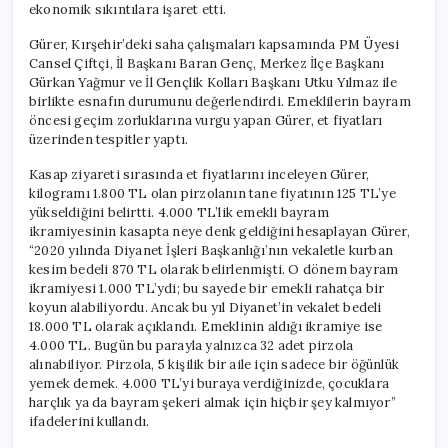
ekonomik sıkıntılara işaret etti.
Gürer, Kırşehir’deki saha çalışmaları kapsamında PM Üyesi
Cansel Çiftçi, İl Başkanı Baran Genç, Merkez İlçe Başkanı
Gürkan Yağmur ve İl Gençlik Kolları Başkanı Utku Yılmaz ile
birlikte esnafın durumunu değerlendirdi. Emeklilerin bayram
öncesi geçim zorluklarına vurgu yapan Gürer, et fiyatları
üzerinden tespitler yaptı.
Kasap ziyareti sırasında et fiyatlarını inceleyen Gürer,
kilogramı 1.800 TL olan pirzolanın tane fiyatının 125 TL’ye
yükseldiğini belirtti. 4.000 TL’lik emekli bayram
ikramiyesinin kasapta neye denk geldiğini hesaplayan Gürer,
“2020 yılında Diyanet İşleri Başkanlığı’nın vekaletle kurban
kesim bedeli 870 TL olarak belirlenmişti. O dönem bayram
ikramiyesi 1.000 TL’ydi; bu sayede bir emekli rahatça bir
koyun alabiliyordu. Ancak bu yıl Diyanet’in vekalet bedeli
18.000 TL olarak açıklandı. Emeklinin aldığı ikramiye ise
4.000 TL. Bugün bu parayla yalnızca 32 adet pirzola
alınabiliyor. Pirzola, 5 kişilik bir aile için sadece bir öğünlük
yemek demek. 4.000 TL’yi buraya verdiğinizde, çocuklara
harçlık ya da bayram şekeri almak için hiçbir şey kalmıyor”
ifadelerini kullandı.