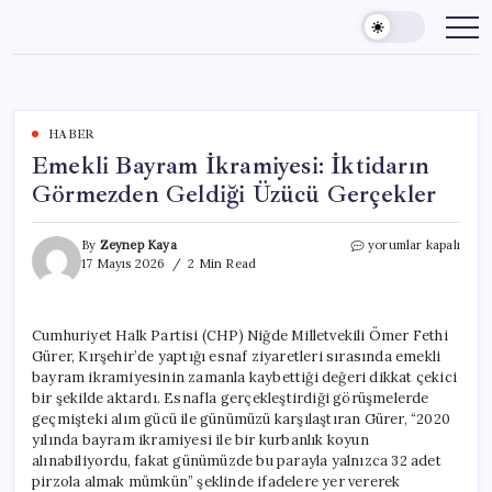
Skip
to
content
HABER
Emekli Bayram İkramiyesi: İktidarın
Görmezden Geldiği Üzücü Gerçekler
Emekli
By
Zeynep Kaya
yorumlar kapalı
Bayram
17 Mayıs 2026
2 Min Read
İkramiyesi:
İktidarın
Görmezden
Cumhuriyet Halk Partisi (CHP) Niğde Milletvekili Ömer Fethi
Geldiği
Gürer, Kırşehir’de yaptığı esnaf ziyaretleri sırasında emekli
Üzücü
Gerçekler
bayram ikramiyesinin zamanla kaybettiği değeri dikkat çekici
için
bir şekilde aktardı. Esnafla gerçekleştirdiği görüşmelerde
geçmişteki alım gücü ile günümüzü karşılaştıran Gürer, “2020
yılında bayram ikramiyesi ile bir kurbanlık koyun
alınabiliyordu, fakat günümüzde bu parayla yalnızca 32 adet
pirzola almak mümkün” şeklinde ifadelere yer vererek