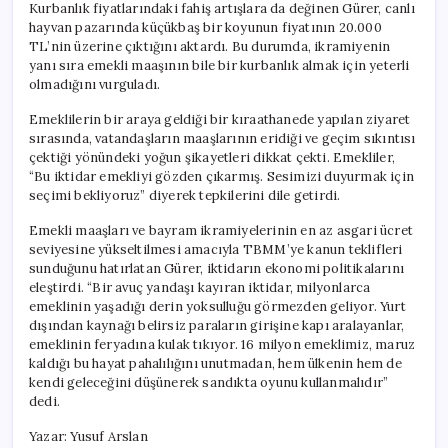
Kurbanlık fiyatlarındaki fahiş artışlara da değinen Gürer, canlı
hayvan pazarında küçükbaş bir koyunun fiyatının 20.000
TL’nin üzerine çıktığını aktardı. Bu durumda, ikramiyenin
yanı sıra emekli maaşının bile bir kurbanlık almak için yeterli
olmadığını vurguladı.
Emeklilerin bir araya geldiği bir kıraathanede yapılan ziyaret
sırasında, vatandaşların maaşlarının eridiği ve geçim sıkıntısı
çektiği yönündeki yoğun şikayetleri dikkat çekti. Emekliler,
“Bu iktidar emekliyi gözden çıkarmış. Sesimizi duyurmak için
seçimi bekliyoruz” diyerek tepkilerini dile getirdi.
Emekli maaşları ve bayram ikramiyelerinin en az asgari ücret
seviyesine yükseltilmesi amacıyla TBMM’ye kanun teklifleri
sunduğunu hatırlatan Gürer, iktidarın ekonomi politikalarını
eleştirdi. “Bir avuç yandaşı kayıran iktidar, milyonlarca
emeklinin yaşadığı derin yoksulluğu görmezden geliyor. Yurt
dışından kaynağı belirsiz paraların girişine kapı aralayanlar,
emeklinin feryadına kulak tıkıyor. 16 milyon emeklimiz, maruz
kaldığı bu hayat pahalılığını unutmadan, hem ülkenin hem de
kendi geleceğini düşünerek sandıkta oyunu kullanmalıdır”
dedi.
Yazar: Yusuf Arslan