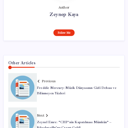
Author
Zeynep Kaya
Follow Me
Other Articles
Previous
Freddie Mercury: Müzik Dünyasının Gizli Dehası ve
Bilinmeyen Yüzleri
Next
Zeynel Emre: “CHP’nin Kapatılması Mümkün” –
Kılıçdaroğlu’na Cevap Geldi