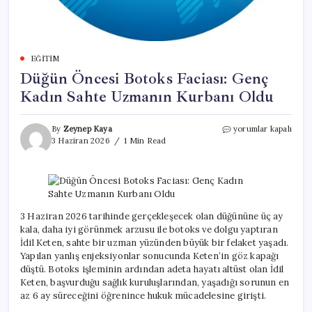
EĞITIM
Düğün Öncesi Botoks Faciası: Genç
Kadın Sahte Uzmanın Kurbanı Oldu
Düğün
By
Zeynep Kaya
yorumlar kapalı
Öncesi
3 Haziran 2026
1 Min Read
Botoks
Faciası:
Genç
Kadın
Sahte
Uzmanın
3 Haziran 2026 tarihinde gerçekleşecek olan düğününe üç ay
Kurbanı
kala, daha iyi görünmek arzusu ile botoks ve dolgu yaptıran
Oldu
İdil Keten, sahte bir uzman yüzünden büyük bir felaket yaşadı.
için
Yapılan yanlış enjeksiyonlar sonucunda Keten’in göz kapağı
düştü. Botoks işleminin ardından adeta hayatı altüst olan İdil
Keten, başvurduğu sağlık kuruluşlarından, yaşadığı sorunun en
az 6 ay süreceğini öğrenince hukuk mücadelesine girişti.