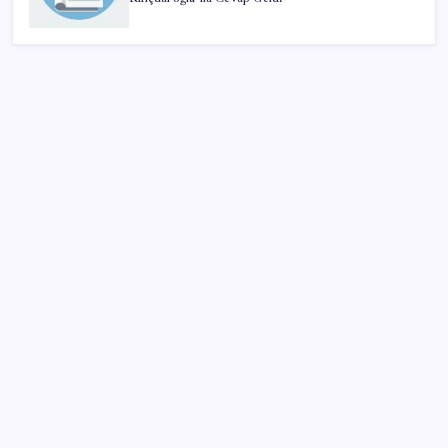
SON YAZILAR
Bellek Pazarında Yeni Dönem: HP ve Asus Çinli
Tedarikçilere Geçiyor
Telif baskısı sonuç verdi: Suno şarkılarına dijital imza
geliyor
Bakan Kurum: Bu işler ahbap çavuş ilişkisiyle
yürümez
Meta’ya çocuk güvenliği davasında 567 milyon dolar