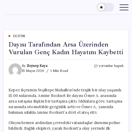
Skip
to
content
EĞITIM
Dayısı Tarafından Arsa Üzerinden
Vurulan Genç Kadın Hayatını Kaybetti
Dayısı
By
Zeynep Kaya
yorumlar kapalı
Tarafından
15 Mayıs 2026
1 Min Read
Arsa
Üzerinden
Vurulan
Kepez ilçesinin Yeşiltepe Mahallesi’nde trajik bir olay yaşandı.
Genç
15.00 sularında, Amine Bozkurt ile dayısı Ömer A. arasında
Kadın
Hayatını
arsa satışına ilişkin bir tartışma çıktı. İddialara göre, tartışma
Kaybetti
sırasında otomobilde gerginlik arttı ve Ömer A., yanında
için
bulunan silahla Amine Bozkurt’a dört el ateş etti.
Olayın hemen ardından çevredeki vatandaşlar durumu polise
bildirdi. Sağlık ekipleri, yaralı Bozkurt’a olay yerinde ilk