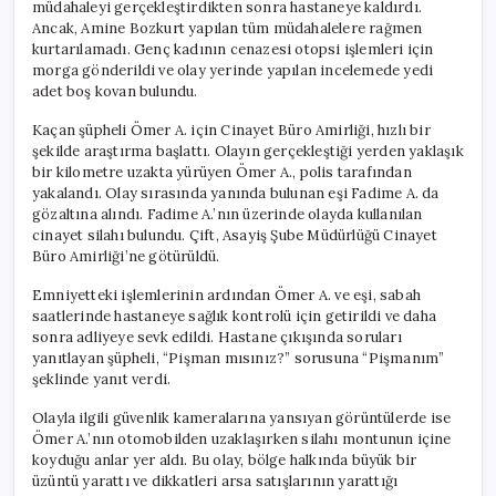
müdahaleyi gerçekleştirdikten sonra hastaneye kaldırdı.
Ancak, Amine Bozkurt yapılan tüm müdahalelere rağmen
kurtarılamadı. Genç kadının cenazesi otopsi işlemleri için
morga gönderildi ve olay yerinde yapılan incelemede yedi
adet boş kovan bulundu.
Kaçan şüpheli Ömer A. için Cinayet Büro Amirliği, hızlı bir
şekilde araştırma başlattı. Olayın gerçekleştiği yerden yaklaşık
bir kilometre uzakta yürüyen Ömer A., polis tarafından
yakalandı. Olay sırasında yanında bulunan eşi Fadime A. da
gözaltına alındı. Fadime A.’nın üzerinde olayda kullanılan
cinayet silahı bulundu. Çift, Asayiş Şube Müdürlüğü Cinayet
Büro Amirliği’ne götürüldü.
Emniyetteki işlemlerinin ardından Ömer A. ve eşi, sabah
saatlerinde hastaneye sağlık kontrolü için getirildi ve daha
sonra adliyeye sevk edildi. Hastane çıkışında soruları
yanıtlayan şüpheli, “Pişman mısınız?” sorusuna “Pişmanım”
şeklinde yanıt verdi.
Olayla ilgili güvenlik kameralarına yansıyan görüntülerde ise
Ömer A.’nın otomobilden uzaklaşırken silahı montunun içine
koyduğu anlar yer aldı. Bu olay, bölge halkında büyük bir
üzüntü yarattı ve dikkatleri arsa satışlarının yarattığı