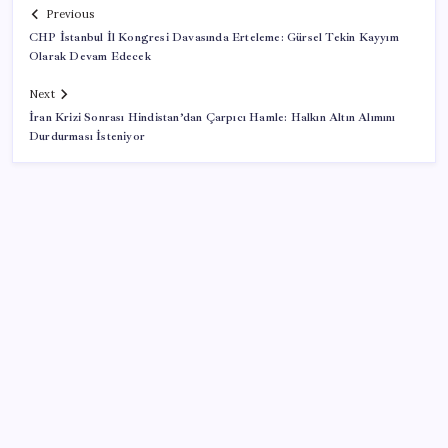
Previous
CHP İstanbul İl Kongresi Davasında Erteleme: Gürsel Tekin Kayyım
Olarak Devam Edecek
Next
İran Krizi Sonrası Hindistan’dan Çarpıcı Hamle: Halkın Altın Alımını
Durdurması İsteniyor
SON YAZILAR
Tüm dünyaya ‘tatil daveti’
Bellek Pazarında Yeni Dönem: HP ve Asus Çinli