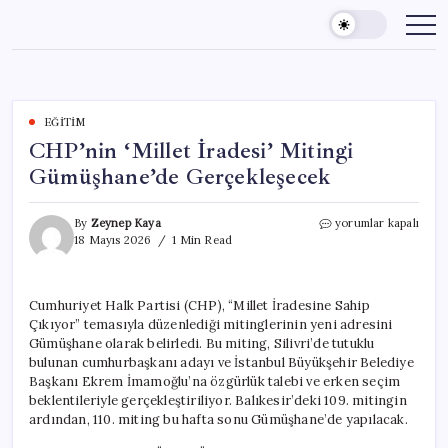
Skip
to
content
EĞITIM
CHP’nin ‘Millet İradesi’ Mitingi
Gümüşhane’de Gerçekleşecek
CHP’nin
By
Zeynep Kaya
yorumlar kapalı
‘Millet
18 Mayıs 2026
1 Min Read
İradesi’
Mitingi
Gümüşhane’de
Cumhuriyet Halk Partisi (CHP), “Millet İradesine Sahip
Gerçekleşecek
Çıkıyor” temasıyla düzenlediği mitinglerinin yeni adresini
için
Gümüşhane olarak belirledi. Bu miting, Silivri’de tutuklu
bulunan cumhurbaşkanı adayı ve İstanbul Büyükşehir Belediye
Başkanı Ekrem İmamoğlu’na özgürlük talebi ve erken seçim
beklentileriyle gerçekleştiriliyor. Balıkesir’deki 109. mitingin
ardından, 110. miting bu hafta sonu Gümüşhane’de yapılacak.