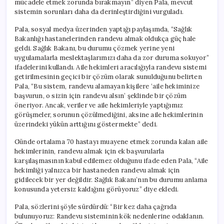
mücadele etmek zorunda bırakmayın” diyen Pala, mevcut
Kaldırın”
sistemin sorunları daha da derinleştirdiğini vurguladı.
için
Pala, sosyal medya üzerinden yaptığı paylaşımda, “Sağlık
Bakanlığı hastanelerinden randevu almak oldukça güç hale
geldi. Sağlık Bakanı, bu durumu çözmek yerine yeni
uygulamalarla meslektaşlarımızı daha da zor duruma sokuyor”
ifadelerini kullandı. Aile hekimleri aracılığıyla randevu sistemi
getirilmesinin geçici bir çözüm olarak sunulduğunu belirten
Pala, “Bu sistem, randevu alamayan kişilere ‘aile hekiminize
başvurun, o sizin için randevu alsın’ şeklinde bir çözüm
öneriyor. Ancak, veriler ve aile hekimleriyle yaptığımız
görüşmeler, sorunun çözülmediğini, aksine aile hekimlerinin
üzerindeki yükün arttığını göstermekte” dedi.
Günde ortalama 70 hastayı muayene etmek zorunda kalan aile
hekimlerinin, randevu almak için ek başvurularla
karşılaşmasının kabul edilemez olduğunu ifade eden Pala, “Aile
hekimliği yalnızca bir hastaneden randevu almak için
gidilecek bir yer değildir. Sağlık Bakanı’nın bu durumu anlama
konusunda yetersiz kaldığını görüyoruz” diye ekledi.
Pala, sözlerini şöyle sürdürdü: “Bir kez daha çağrıda
bulunuyoruz: Randevu sisteminin kök nedenlerine odaklanın.