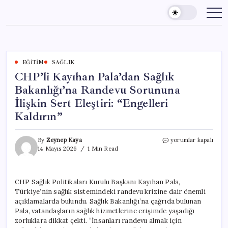
Skip
to
content
EĞITIM
SAĞLIK
CHP’li Kayıhan Pala’dan Sağlık
Bakanlığı’na Randevu Sorununa
İlişkin Sert Eleştiri: “Engelleri
Kaldırın”
CHP’li
By
Zeynep Kaya
yorumlar kapalı
Kayıhan
14 Mayıs 2026
1 Min Read
Pala’dan
Sağlık
Bakanlığı’na
CHP Sağlık Politikaları Kurulu Başkanı Kayıhan Pala,
Randevu
Türkiye’nin sağlık sistemindeki randevu krizine dair önemli
Sorununa
İlişkin
açıklamalarda bulundu. Sağlık Bakanlığı’na çağrıda bulunan
Sert
Pala, vatandaşların sağlık hizmetlerine erişimde yaşadığı
Eleştiri:
zorluklara dikkat çekti. “İnsanları randevu almak için
“Engelleri